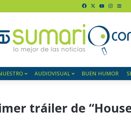
Facebook
X
YouTube
Instagr
Barr
NUESTRO
AUDIOVISUAL
BUEN HUMOR
S
imer tráiler de “Hous