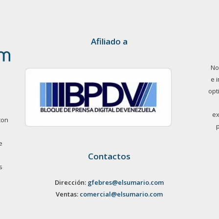
Afiliado a
No
e 
opt
ex
con
e
Contactos
s
Dirección:
gfebres@elsumario.com
Ventas:
comercial@elsumario.com