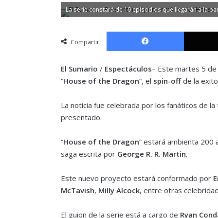
La serie constará de 10 episodios que llegarán a la p
Facebook
Compartir
El Sumario
/
Espectáculos
– Este martes 5 de
“
House of the Dragon
”, el
spin-off
de la exito
La noticia fue celebrada por los fanáticos de 
presentado.
“
House of the Dragon
” estará ambienta 200 
saga escrita por
George R. R. Martin
.
Este nuevo proyecto estará conformado por
E
McTavish
,
Milly Alcock
, entre otras celebrida
El guion de la serie está a cargo de
Ryan Cond