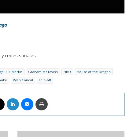
iaga
 y redes sociales
e R.R. Martin
Graham McTavish
HBO
House of the Dragon
Cooke
Ryan Condal
spin-off
book
X
LinkedIn
Messenger
Imprimir
Actriz