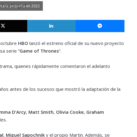
antalla pequeña en 2022
X
LinkedIn
Messe
 octubre
HBO
lanzó el estreno oficial de su nuevo proyecto
sa serie “
Game of Thrones
”.
la trama, quienes rápidamente comentaron el adelanto
años antes de los sucesos que mostró la adaptación de la
mma D’Arcy
,
Matt Smith
,
Olivia Cooke
,
Graham
des.
al
,
Miguel Sapochnik
y el propio Martin. Además, se