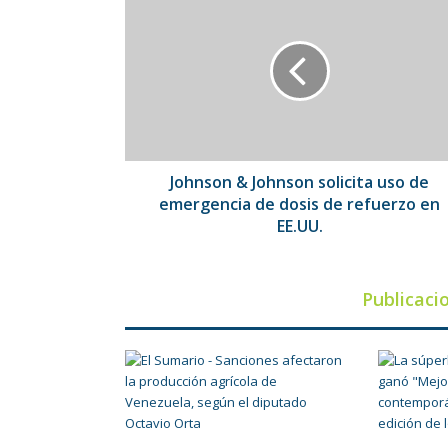
&
Johnson
solicita
uso
de
emergencia
de
dosis
de
Johnson & Johnson solicita uso de
refuerzo
emergencia de dosis de refuerzo en
en
EE.UU.
EE.UU.
Publicaci