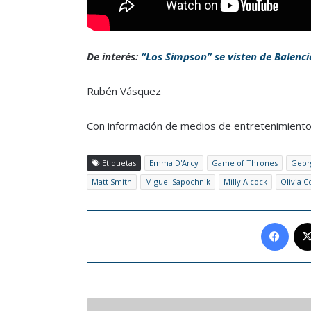
De interés:
“Los Simpson” se visten de Balenc
Rubén Vásquez
Con información de medios de entretenimiento
Etiquetas
Emma D'Arcy
Game of Thrones
Georg
Matt Smith
Miguel Sapochnik
Milly Alcock
Olivia 
Face
Johnson