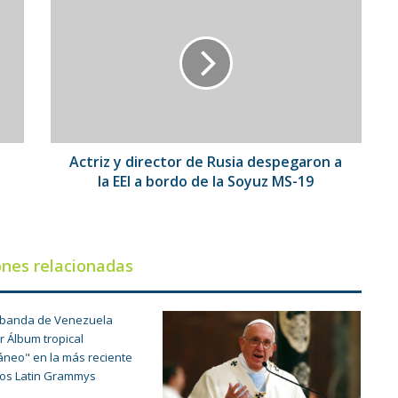
y
director
de
Rusia
despegaron
a
la
EEI
a
Actriz y director de Rusia despegaron a
bordo
la EEI a bordo de la Soyuz MS-19
de
la
Soyuz
MS-
ones relacionadas
19