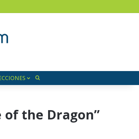
am
a lateral
ECCIONES
Buscar por
e of the Dragon”