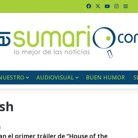
Facebook
X
YouTube
Instagr
Barr
NUESTRO
AUDIOVISUAL
BUEN HUMOR
S
sh
1
n el primer tráiler de “House of the