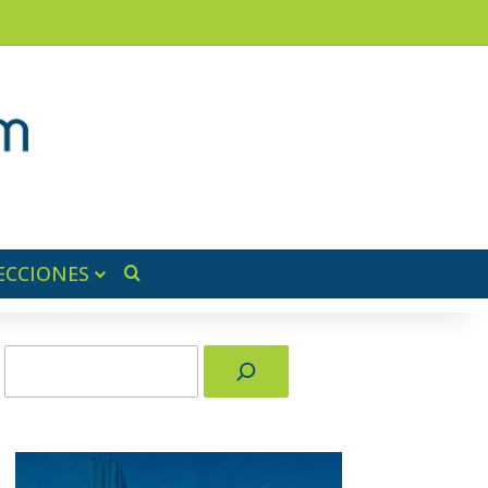
am
a lateral
ECCIONES
Buscar por
Buscar