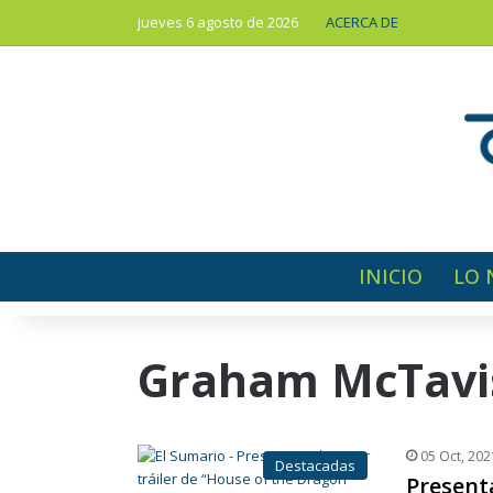
jueves 6 agosto de 2026
ACERCA DE
INICIO
LO 
Graham McTavi
05 Oct, 202
Destacadas
Presenta