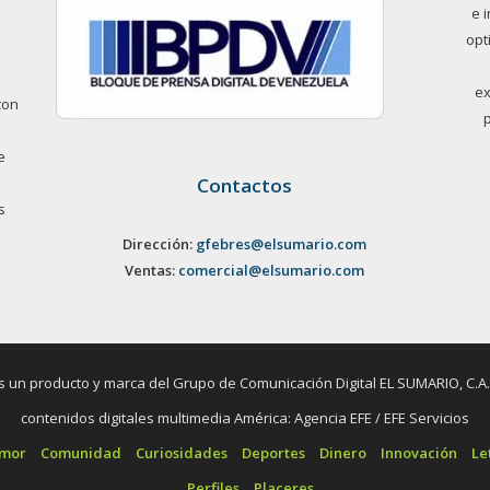
e 
opt
ex
con
e
Contactos
s
Dirección:
gfebres@elsumario.com
Ventas:
comercial@elsumario.com
un producto y marca del Grupo de Comunicación Digital EL SUMARIO, C.A. / 
contenidos digitales multimedia América: Agencia EFE / EFE Servicios
umor
Comunidad
Curiosidades
Deportes
Dinero
Innovación
Le
Perfiles
Placeres