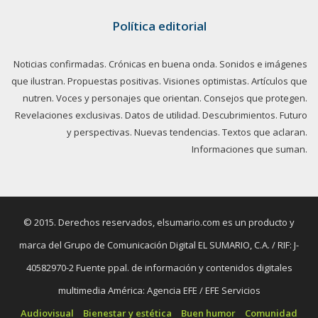
Política editorial
Noticias confirmadas. Crónicas en buena onda. Sonidos e imágenes
que ilustran. Propuestas positivas. Visiones optimistas. Artículos que
nutren. Voces y personajes que orientan. Consejos que protegen.
Revelaciones exclusivas. Datos de utilidad. Descubrimientos. Futuro
y perspectivas. Nuevas tendencias. Textos que aclaran.
Informaciones que suman.
© 2015. Derechos reservados, elsumario.com es un producto y
marca del Grupo de Comunicación Digital EL SUMARIO, C.A. / RIF: J-
40582970-2 Fuente ppal. de información y contenidos digitales
multimedia América: Agencia EFE / EFE Servicios
Audiovisual
Bienestar y estética
Buen humor
Comunidad