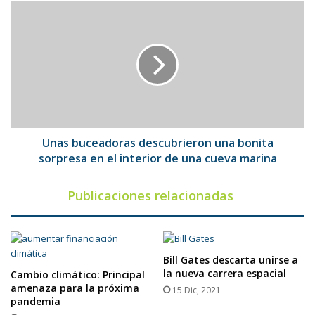
Unas
buceadoras
descubrieron
una
bonita
sorpresa
en
el
interior
de
Unas buceadoras descubrieron una bonita
una
sorpresa en el interior de una cueva marina
cueva
marina
Publicaciones relacionadas
Bill Gates descarta unirse a
la nueva carrera espacial
Cambio climático: Principal
amenaza para la próxima
15 Dic, 2021
pandemia