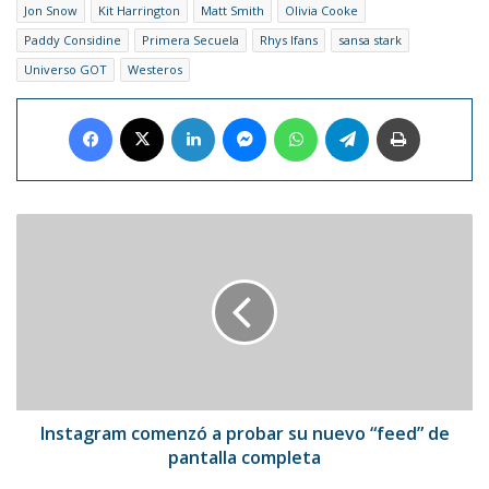
Jon Snow
Kit Harrington
Matt Smith
Olivia Cooke
Paddy Considine
Primera Secuela
Rhys Ifans
sansa stark
Universo GOT
Westeros
Facebook
X
LinkedIn
Messenger
WhatsApp
Telegram
Imprimir
Instagram
comenzó
a
probar
su
nuevo
“feed”
de
pantalla
completa
Instagram comenzó a probar su nuevo “feed” de
pantalla completa