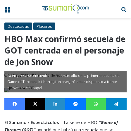
Menú
B
Destacadas
Placeres
HBO Max confirmó secuela de
GOT centrada en el personaje
de Jon Snow
17 Jun, 2022
1 minuto de lectura
La empresa se encuentra en el desarrollo de la primera secuela de
Game of Thrones; Kit Harrington aseguró estar dispuesto a tomar
nuevamente el papel
Facebook
X
LinkedIn
Messenger
WhatsApp
Te
El Sumario
/
Espectáculos
– La serie de HBO
“Game of
Thrones (GOT)”
anunció que habrá una
secuela
que se