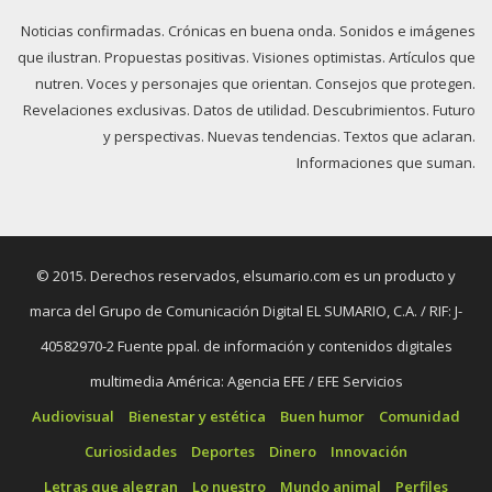
Noticias confirmadas. Crónicas en buena onda. Sonidos e imágenes
que ilustran. Propuestas positivas. Visiones optimistas. Artículos que
nutren. Voces y personajes que orientan. Consejos que protegen.
Revelaciones exclusivas. Datos de utilidad. Descubrimientos. Futuro
y perspectivas. Nuevas tendencias. Textos que aclaran.
Informaciones que suman.
© 2015. Derechos reservados, elsumario.com es un producto y
marca del Grupo de Comunicación Digital EL SUMARIO, C.A. / RIF: J-
40582970-2 Fuente ppal. de información y contenidos digitales
multimedia América: Agencia EFE / EFE Servicios
Audiovisual
Bienestar y estética
Buen humor
Comunidad
Curiosidades
Deportes
Dinero
Innovación
Letras que alegran
Lo nuestro
Mundo animal
Perfiles