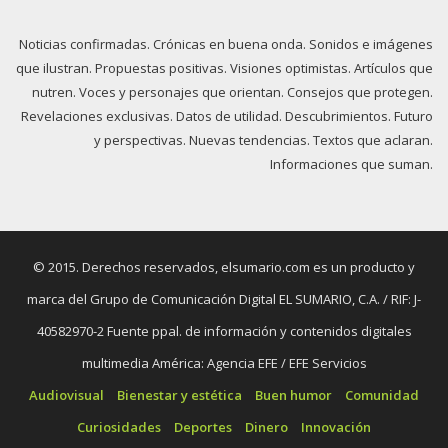
Noticias confirmadas. Crónicas en buena onda. Sonidos e imágenes
que ilustran. Propuestas positivas. Visiones optimistas. Artículos que
nutren. Voces y personajes que orientan. Consejos que protegen.
Revelaciones exclusivas. Datos de utilidad. Descubrimientos. Futuro
y perspectivas. Nuevas tendencias. Textos que aclaran.
Informaciones que suman.
© 2015. Derechos reservados, elsumario.com es un producto y
marca del Grupo de Comunicación Digital EL SUMARIO, C.A. / RIF: J-
40582970-2 Fuente ppal. de información y contenidos digitales
multimedia América: Agencia EFE / EFE Servicios
Audiovisual
Bienestar y estética
Buen humor
Comunidad
Curiosidades
Deportes
Dinero
Innovación