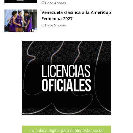
Hace 4 horas
Venezuela clasifica a la AmeriCup
Femenina 2027
Hace 5 horas