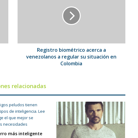
acerca
a
venezolanos
a
regular
su
situación
en
Registro biométrico acerca a
Colombia
venezolanos a regular su situación en
Colombia
ones relacionadas
erro más inteligente