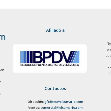
Afiliado a
No
e 
opt
ex
con
e
Contactos
s
Dirección:
gfebres@elsumario.com
Ventas:
comercial@elsumario.com