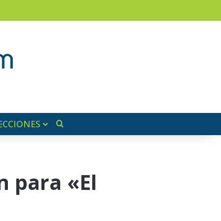
am
a lateral
ECCIONES
Buscar por
n para «El