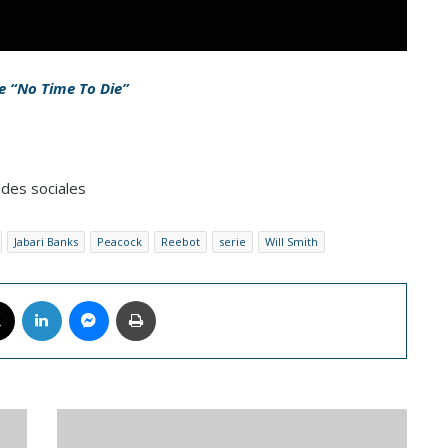
de “No Time To Die”
edes sociales
Jabari Banks
Peacock
Reebot
serie
Will Smith
book
X
LinkedIn
Messenger
Imprimir
Registro
biométrico