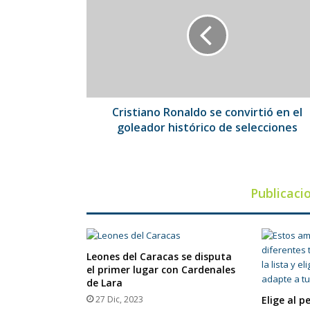
se
convirtió
en
el
goleador
histórico
de
selecciones
Cristiano Ronaldo se convirtió en el
goleador histórico de selecciones
Publicaci
Leones del Caracas se disputa
el primer lugar con Cardenales
de Lara
27 Dic, 2023
Elige al p