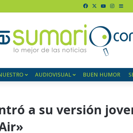
Facebook
X
YouTube
Instagr
Barr
NUESTRO
AUDIOVISUAL
BUEN HUMOR
S
ntró a su versión jove
Air»