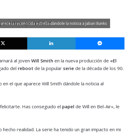
parece la reconocida estrella dándole la noticia a Jabari Banks
X
LinkedIn
Messe
rnará al joven
Will Smith
en la nueva producción de
«El
gado del
reboot
de la popular
serie
de la década de los 90.
 en el que aparece Will Smith dándole la noticia al
elicitarte. Has conseguido el
papel
de Will en Bel-Air», le
 hecho realidad. La serie ha tenido un gran impacto en mi