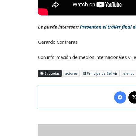
Le puede interesar:
Presentan el tráiler final 
Gerardo Contreras
Con información de medios internacionales y r
Etiquetas
actores
El Príncipe de Bel-Air
elenco
Face
Cristiano
Ronaldo