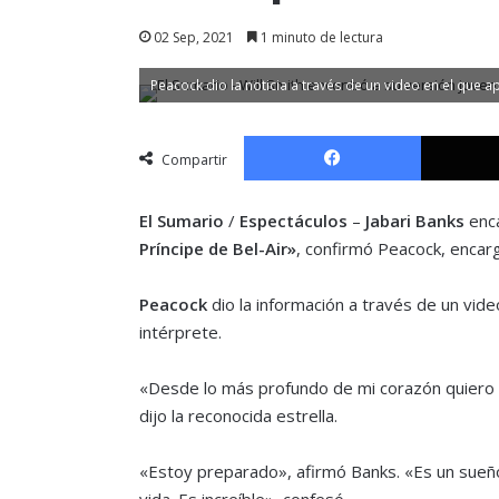
02 Sep, 2021
1 minuto de lectura
Peacock dio la noticia a través de un video en el que a
Facebook
Compartir
El Sumario
/
Espectáculos
–
Jabari Banks
enca
Príncipe de Bel-Air»
, confirmó Peacock, encar
Peacock
dio la información a través de un video
intérprete.
«Desde lo más profundo de mi corazón quiero f
dijo la reconocida estrella.
«Estoy preparado», afirmó Banks. «Es un sueño
vida. Es increíble», confesó.