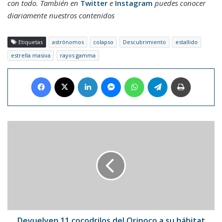
con todo. También en
Twitter
e
Instagram
puedes conocer
diariamente nuestros contenidos
Etiquetas
astrónomos
colapso
Descubrimiento
estallido
estrella masiva
rayos gamma
Facebook
X
LinkedIn
Messenger
WhatsApp
Telegram
Imprimir
Devuelven
11
cocodrilos
del
Orinoco
a
su
hábitat
natural
en
Devuelven 11 cocodrilos del Orinoco a su hábitat