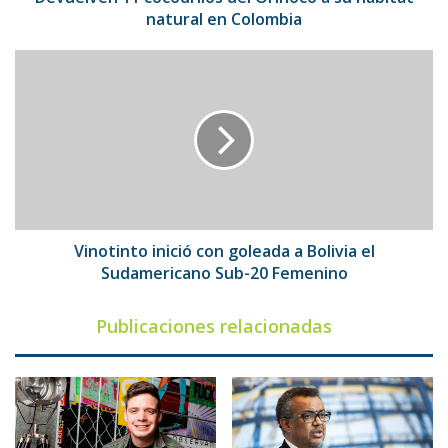
Colombia
natural en Colombia
Vinotinto
inició
con
goleada
a
Bolivia
el
Sudamericano
Sub-
20
Vinotinto inició con goleada a Bolivia el
Femenino
Sudamericano Sub-20 Femenino
Publicaciones relacionadas