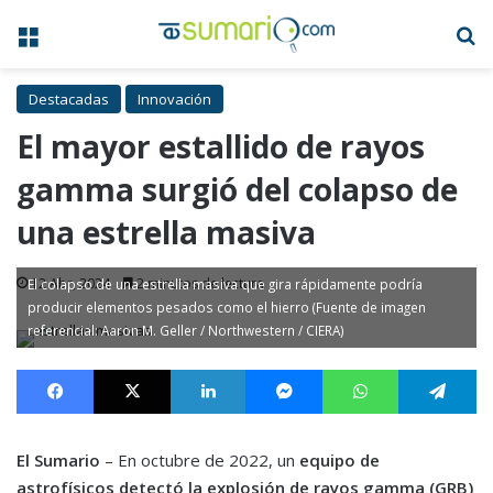
Menú
B
Destacadas
Innovación
El mayor estallido de rayos
gamma surgió del colapso de
una estrella masiva
12 Abr, 2024
2 minutos de lectura
El colapso de una estrella masiva que gira rápidamente podría
producir elementos pesados como el hierro (Fuente de imagen
referencial: Aaron M. Geller / Northwestern / CIERA)
Facebook
X
LinkedIn
Messenger
WhatsApp
Te
El Sumario
– En octubre de 2022, un
equipo de
astrofísicos detectó la explosión de rayos gamma (GRB)