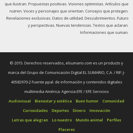
que ilustran. Propuestas positivas. Visiones optimistas. Artículos que
nutren. Voces y personajes que orientan. Consejos que protegen.
Revelaciones exclusivas. Datos de utilidad. Descubrimientos. Futuro
y perspectivas. Nuevas tendencias. Textos que aclaran.
Informaciones que suman.
© 2015. Derechos reservados, elsumario.com es un producto y
marca del Grupo de Comunicación Digital EL SUMARIO, C.A. / RIF: J-
40582970-2 Fuente ppal. de información y contenidos digitales
multimedia América: Agencia EFE / EFE Servicios
Audiovisual
Bienestar y estética
Buen humor
Comunidad
Curiosidades
Deportes
Dinero
Innovación
Letras que alegran
Lo nuestro
Mundo animal
Perfiles
Placeres