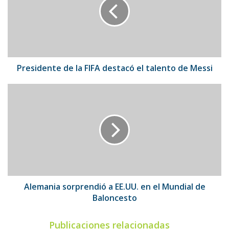
FIFA
destacó
el
talento
de
Messi
Presidente de la FIFA destacó el talento de Messi
Alemania
sorprendió
a
EE.UU.
en
el
Mundial
de
Baloncesto
Alemania sorprendió a EE.UU. en el Mundial de
Baloncesto
Publicaciones relacionadas