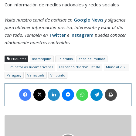
Con información de medios nacionales y redes sociales
Visita nuestro canal de noticias en
Google News
y síguenos
para obtener información precisa, interesante y estar al día
con todo. También en
Twitter
e
Instagram
puedes conocer
diariamente nuestros contenidos
Etiquetas
Barranquilla
Colombia
copa del mundo
Eliminatorias sudamericanas
Fernando "Bocha" Batista
Mundial 2026
Paraguay
Venezuela
Vinotinto
Facebook
X
LinkedIn
Messenger
WhatsApp
Telegram
Imprimir
Presidente
de
la