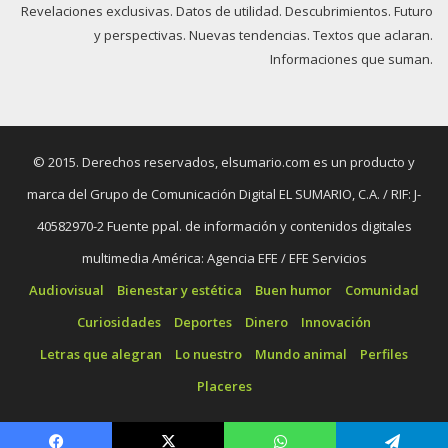
Revelaciones exclusivas. Datos de utilidad. Descubrimientos. Futuro
y perspectivas. Nuevas tendencias. Textos que aclaran.
Informaciones que suman.
© 2015. Derechos reservados, elsumario.com es un producto y
marca del Grupo de Comunicación Digital EL SUMARIO, C.A. / RIF: J-
40582970-2 Fuente ppal. de información y contenidos digitales
multimedia América: Agencia EFE / EFE Servicios
Audiovisual
Bienestar y estética
Buen humor
Comunidad
Curiosidades
Deportes
Dinero
Innovación
Letras que alegran
Lo nuestro
Mundo animal
Perfiles
Placeres