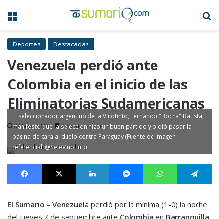
Menú
B
Deportes
Destacadas
Venezuela perdió ante
Colombia en el inicio de las
Eliminatorias Sudamericanas
El seleccionador argentino de la Vinotinto, Fernando "Bocha" Batista,
08 Sep, 2023
2 minutos de lectura
manifestó que la selección hizo un buen partido y pidió pasar la
página de cara al duelo contra Paraguay (Fuente de imagen
referencial: @SeleVinotinto)
Facebook
X
LinkedIn
Messenger
WhatsApp
Te
El Sumario
–
Venezuela
perdió por la mínima (1-0) la noche
del jueves 7 de septiembre ante
Colombia
en
Barranquilla