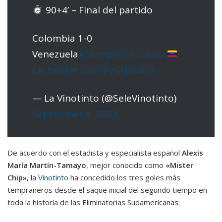
90+4’ – Final del partido
Colombia 1-0
Venezuela
#SiempreVinotinto
pic.twitter.com/nyGkJao0SX
— La Vinotinto (@SeleVinotinto)
September 8, 2023
De acuerdo con el estadista y especialista español
Alexis
María Martín-Tamayo
, mejor conocido como
«Mister
Chip»
, la
Vinotinto
ha concedido los tres goles más
tempraneros desde el saque inicial del segundo tiempo en
toda la historia de las Eliminatorias Sudamericanas: