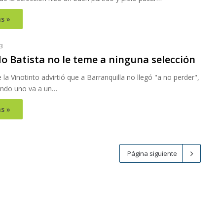
s »
3
o Batista no le teme a ninguna selección
e la Vinotinto advirtió que a Barranquilla no llegó "a no perder",
ndo uno va a un…
s »
Página siguiente