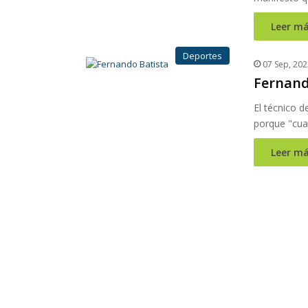
Leer má
Deportes
07 Sep, 202
Fernand
El técnico d
porque "cua
Leer má