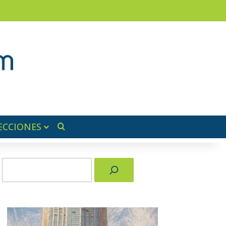
am
a lateral
ECCIONES
Buscar por
Buscar