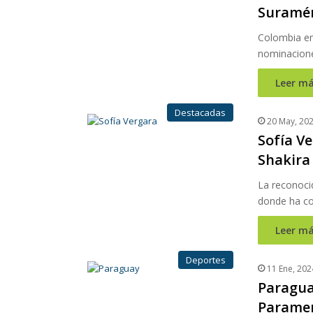
Suramér
Colombia em
nominacione
Leer má
Destacadas
20 May, 20
Sofía Ve
Shakira
La reconoci
donde ha co
Leer má
Deportes
11 Ene, 202
Paragua
Paramer