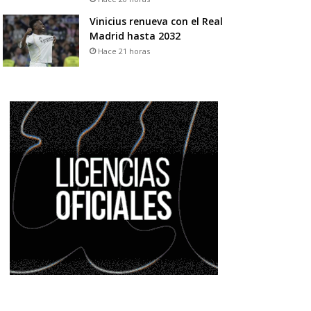
Vinicius renueva con el Real
Madrid hasta 2032
Hace 21 horas