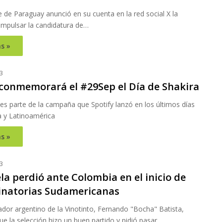
e de Paraguay anunció en su cuenta en la red social X la
impulsar la candidatura de…
s »
3
 conmemorará el #29Sep el Día de Shakira
a es parte de la campaña que Spotify lanzó en los últimos días
 y Latinoamérica
s »
3
a perdió ante Colombia en el inicio de
minatorias Sudamericanas
ador argentino de la Vinotinto, Fernando "Bocha" Batista,
e la selección hizo un buen partido y pidió pasar…