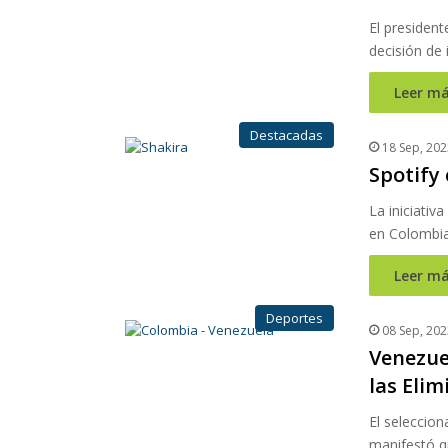
El president
decisión de 
Leer má
Destacadas
18 Sep, 202
Spotify
La iniciativ
en Colombia
Leer má
Deportes
08 Sep, 202
Venezuel
las Eli
El seleccion
manifestó qu