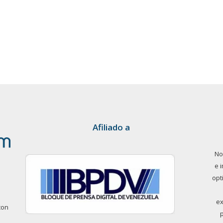
Afiliado a
No
e 
opt
ex
con