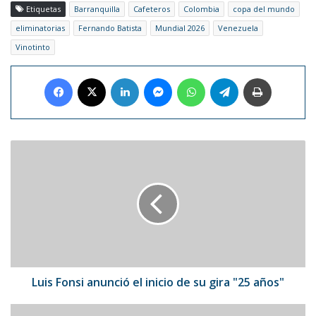
Etiquetas
Barranquilla
Cafeteros
Colombia
copa del mundo
eliminatorias
Fernando Batista
Mundial 2026
Venezuela
Vinotinto
Facebook
X
LinkedIn
Messenger
WhatsApp
Telegram
Imprimir
Luis
Fonsi
anunció
el
inicio
de
su
gira
"25
años"
Luis Fonsi anunció el inicio de su gira "25 años"
Japón