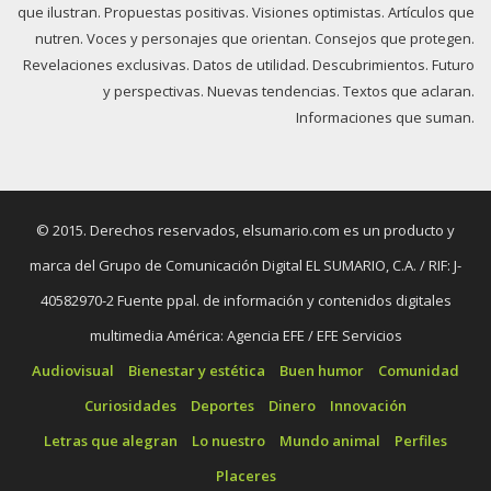
que ilustran. Propuestas positivas. Visiones optimistas. Artículos que
nutren. Voces y personajes que orientan. Consejos que protegen.
Revelaciones exclusivas. Datos de utilidad. Descubrimientos. Futuro
y perspectivas. Nuevas tendencias. Textos que aclaran.
Informaciones que suman.
© 2015. Derechos reservados, elsumario.com es un producto y
marca del Grupo de Comunicación Digital EL SUMARIO, C.A. / RIF: J-
40582970-2 Fuente ppal. de información y contenidos digitales
multimedia América: Agencia EFE / EFE Servicios
Audiovisual
Bienestar y estética
Buen humor
Comunidad
Curiosidades
Deportes
Dinero
Innovación
Letras que alegran
Lo nuestro
Mundo animal
Perfiles
Placeres