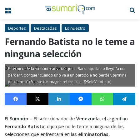
Menú
B
Deportes
Destacadas
Lo nuestro
Fernando Batista no le teme a
ninguna selección
07 Sep, 2023
1 minuto de lectura
El técnico de la Vinotinto advirtió que a Barranquilla no llegó "a no
perder", porque "cuando uno va a un partido a no perder, termina
perdiendo" (Fuente de imagen referencial: @SeleVinotinto)
Facebook
X
LinkedIn
Messenger
WhatsApp
Te
El Sumario
– El seleccionador de
Venezuela
, el argentino
Fernando Batista
, dijo que no le teme a ninguna de las
selecciones que enfrentará en las
eliminatorias
,