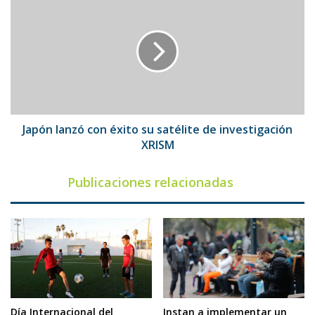
lanzó
con
éxito
su
satélite
de
investigación
XRISM
Japón lanzó con éxito su satélite de investigación
XRISM
Publicaciones relacionadas
Día Internacional del
Instan a implementar un