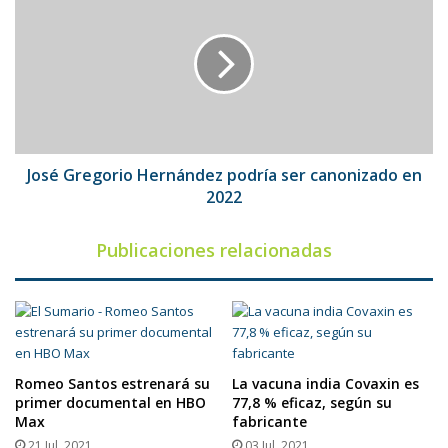
Gregorio
Hernández
podría
ser
canonizado
en
2022
José Gregorio Hernández podría ser canonizado en
2022
Publicaciones relacionadas
Romeo Santos estrenará su
La vacuna india Covaxin es
primer documental en HBO
77,8 % eficaz, según su
Max
fabricante
21 Jul, 2021
03 Jul, 2021