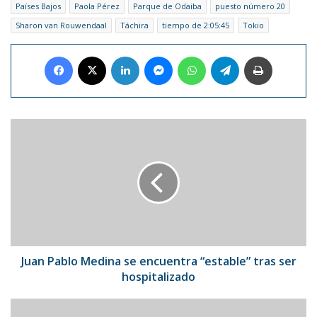
Países Bajos
Paola Pérez
Parque de Odaiba
puesto número 20
Sharon van Rouwendaal
Táchira
tiempo de 2:05:45
Tokio
Facebook
X
LinkedIn
Messenger
WhatsApp
Telegram
Imprimir
Juan
Pablo
Medina
se
encuentra
“estable”
tras
ser
hospitalizado
Juan Pablo Medina se encuentra “estable” tras ser
hospitalizado
José