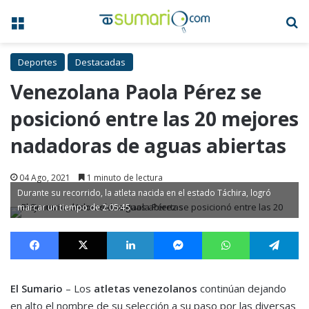
Menú
B
Deportes
Destacadas
Venezolana Paola Pérez se
posicionó entre las 20 mejores
nadadoras de aguas abiertas
04 Ago, 2021
1 minuto de lectura
Durante su recorrido, la atleta nacida en el estado Táchira, logró
marcar un tiempo de 2:05:45
Facebook
X
LinkedIn
Messenger
WhatsApp
Te
El Sumario
– Los
atletas venezolanos
continúan dejando
en alto el nombre de su selección a su paso por las diversas