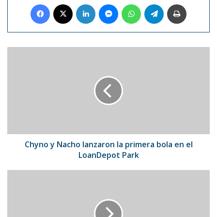
Facebook
X
LinkedIn
Messenger
WhatsApp
Telegram
Imprimir
Chyno
y
Nacho
lanzaron
la
primera
bola
en
el
LoanDepot
Chyno y Nacho lanzaron la primera bola en el
Park
LoanDepot Park
Altuve
bateó
jonrón
para
completar