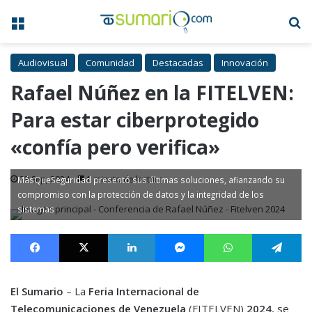
Menú
B
Audiovisual
Comunidad
Destacadas
Innovación
Rafael Núñez en la FITELVEN:
Para estar ciberprotegido
«confía pero verifica»
23 Sep, 2024
1 minuto de lectura
MásQueSeguridad presentó sus últimas soluciones, afianzando su
compromiso con la protección de datos y la integridad de los
sistemas
Facebook
X
LinkedIn
Messenger
WhatsApp
Te
El Sumario
– La
Feria Internacional de
Telecomunicaciones de Venezuela
(FITELVEN)
2024
, se