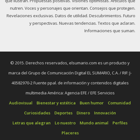
que ilustran. Propuestas positivas. Visiones optimistas. Artículos que
nutren. Voces y personajes que orientan. Consejos que protegen.
Revelaciones exclusivas. Datos de utilidad. Descubrimientos. Futuro
y perspectivas. Nuevas tendencias. Textos que aclaran.
Informaciones que suman.
© 2015. Derechos reservados, elsumario.com es un producto y
marca del Grupo de Comunicación Digital EL SUMARIO, C.A. / RIF: J-
40582970-2 Fuente ppal. de información y contenidos digitales
multimedia América: Agencia EFE / EFE Servicios
Audiovisual
Bienestar y estética
Buen humor
Comunidad
Curiosidades
Deportes
Dinero
Innovación
Letras que alegran
Lo nuestro
Mundo animal
Perfiles
Placeres