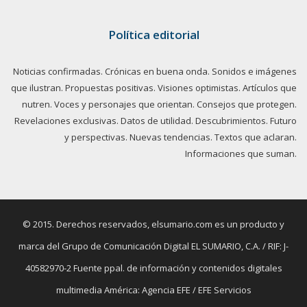
Política editorial
Noticias confirmadas. Crónicas en buena onda. Sonidos e imágenes
que ilustran. Propuestas positivas. Visiones optimistas. Artículos que
nutren. Voces y personajes que orientan. Consejos que protegen.
Revelaciones exclusivas. Datos de utilidad. Descubrimientos. Futuro
y perspectivas. Nuevas tendencias. Textos que aclaran.
Informaciones que suman.
© 2015. Derechos reservados, elsumario.com es un producto y
marca del Grupo de Comunicación Digital EL SUMARIO, C.A. / RIF: J-
40582970-2 Fuente ppal. de información y contenidos digitales
multimedia América: Agencia EFE / EFE Servicios