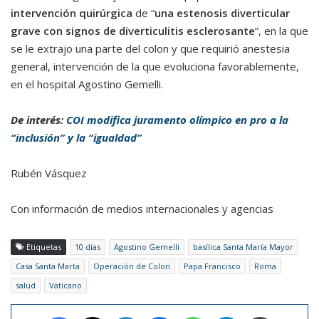
intervención quirúrgica
de “
una estenosis diverticular
grave con signos de diverticulitis esclerosante
”, en la que
se le extrajo una parte del colon y que requirió anestesia
general, intervención de la que evoluciona favorablemente,
en el hospital Agostino Gemelli.
De interés:
COI modifica juramento olímpico en pro a la
“inclusión” y la “igualdad”
Rubén Vásquez
Con información de medios internacionales y agencias
Etiquetas
10 días
Agostino Gemelli
basílica Santa María Mayor
Casa Santa Marta
Operación de Colon
Papa Francisco
Roma
salud
Vaticano
Facebook
X
LinkedIn
Messenger
WhatsApp
Telegram
Imprimir