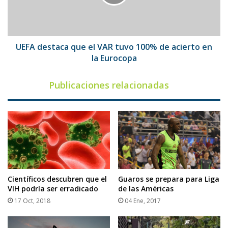
tuvo
100%
de
acierto
en
UEFA destaca que el VAR tuvo 100% de acierto en
la
la Eurocopa
Eurocopa
Publicaciones relacionadas
Científicos descubren que el
Guaros se prepara para Liga
VIH podría ser erradicado
de las Américas
17 Oct, 2018
04 Ene, 2017