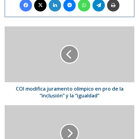
COI
modifica
juramento
olímpico
en
pro
de
la
“inclusión”
y
COI modifica juramento olímpico en pro de la
la
“inclusión” y la “igualdad”
“igualdad”
UEFA
destaca
que
el
VAR