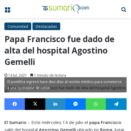
Menú
B
Comunidad
Destacadas
Papa Francisco fue dado de
alta del hospital Agostino
Gemelli
14 Jul, 2021
1 minuto de lectura
El pontífice ingresó hace diez días al recinto médico para someterse
a una operación de colon
Facebook
X
LinkedIn
Messenger
WhatsApp
Te
El Sumario
– Este miércoles 14 de julio el
papa Francisco
salió del hospital
Agostino Gemelli
ubicado en
Roma
, lugar