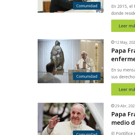
Comunidad
En 2015, el 
donde reside
Leer má
12 May, 20
Papa Fr
enferme
En su mensaj
Comunidad
sus derecho
Leer má
29 Abr, 202
Papa Fr
medio de
El Pontífice
Comunidad