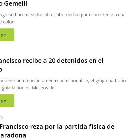
o Gemelli
 ingresó hace diez días al recinto médico para someterse a una
e colon
s »
1
ncisco recibe a 20 detenidos en el
o
ntener una reunión amena con el pontífice, el grupo participó
ta guiada por los Museos de…
s »
20
Francisco reza por la partida física de
Maradona