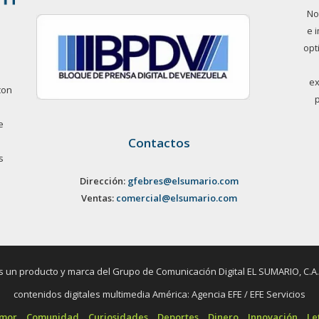
No
e 
opt
ex
con
e
Contactos
s
Dirección:
gfebres@elsumario.com
Ventas:
comercial@elsumario.com
un producto y marca del Grupo de Comunicación Digital EL SUMARIO, C.A. / 
contenidos digitales multimedia América: Agencia EFE / EFE Servicios
umor
Comunidad
Curiosidades
Deportes
Dinero
Innovación
Le