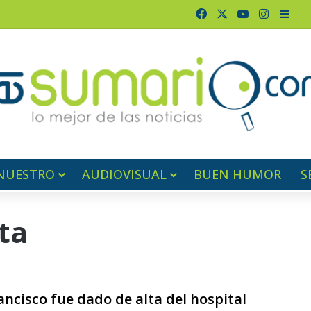
Facebook
X
YouTube
Instagr
Barr
NUESTRO
AUDIOVISUAL
BUEN HUMOR
S
ta
ncisco fue dado de alta del hospital