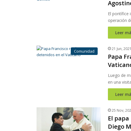
Agostin
El pontífice
operación d
Leer má
21 Jun, 202
Comunidad
Papa Fra
Vatican
Luego de ma
en una visi
Leer má
25 Nov, 20
El papa 
Diego 