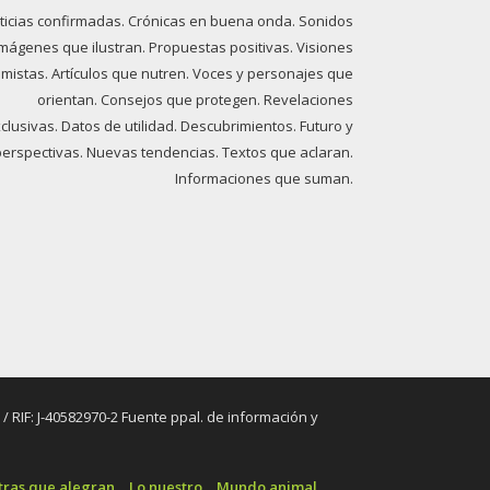
ticias confirmadas. Crónicas en buena onda. Sonidos
imágenes que ilustran. Propuestas positivas. Visiones
imistas. Artículos que nutren. Voces y personajes que
orientan. Consejos que protegen. Revelaciones
clusivas. Datos de utilidad. Descubrimientos. Futuro y
perspectivas. Nuevas tendencias. Textos que aclaran.
Informaciones que suman.
RIF: J-40582970-2 Fuente ppal. de información y
tras que alegran
Lo nuestro
Mundo animal