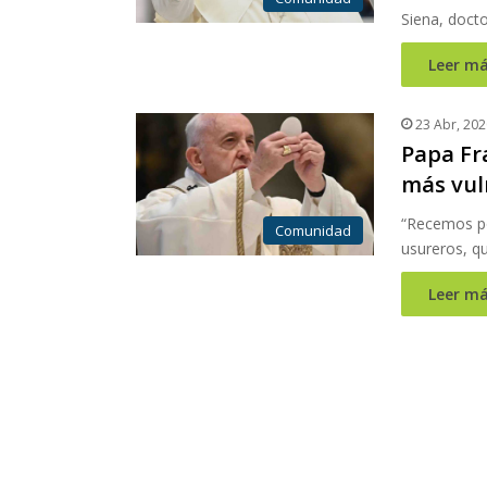
Siena, docto
Leer má
23 Abr, 202
Papa Fra
más vul
“Recemos po
Comunidad
usureros, q
Leer má