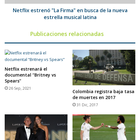
nueva
estrella
Netflix estrenó "La Firma" en busca de la nueva
musical
estrella musical latina
latina
Publicaciones relacionadas
Netflix estrenará el
documental “Britney vs
Spears”
26 Sep, 2021
Colombia registra baja tasa
de muertes en 2017
31 Dic, 2017