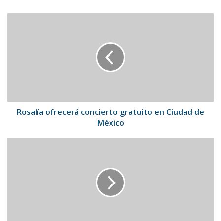
Rosalía
ofrecerá
concierto
gratuito
en
Ciudad
de
México
Rosalía ofrecerá concierto gratuito en Ciudad de
México
Netflix
estrenó
"La
Firma"
en
busca
de
la