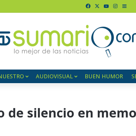
Facebook
X
YouTube
Instagr
Barr
NUESTRO
AUDIOVISUAL
BUEN HUMOR
S
 de silencio en memo