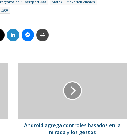
 programa de Supersport 300
MotoGP Maverick Viñales
t 300
book
X
LinkedIn
Messenger
Imprimir
Android
agrega
controles
basados
en
la
mirada
y
los
gestos
Android agrega controles basados en la
mirada y los gestos