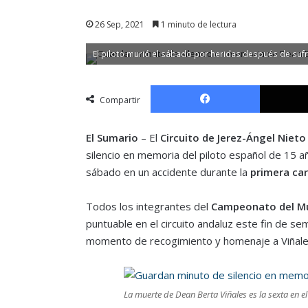
26 Sep, 2021
1 minuto de lectura
El piloto murió el sábado por heridas después de sufri
Facebook
Compartir
El Sumario
– El
Circuito de Jerez-Ángel Nieto
silencio en memoria del piloto español de 15 
sábado en un accidente durante la
primera ca
Todos los integrantes del
Campeonato del Mu
puntuable en el circuito andaluz este fin de se
momento de recogimiento y homenaje a Viñales
La muerte de Dean Berta Viñales es la sexta en el 