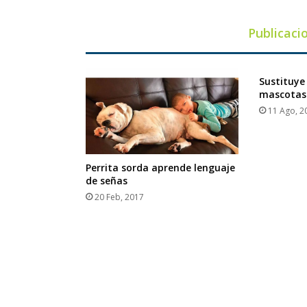
de
120Hz
Publicaci
Sustituye
mascotas
11 Ago, 2
Perrita sorda aprende lenguaje
de señas
20 Feb, 2017