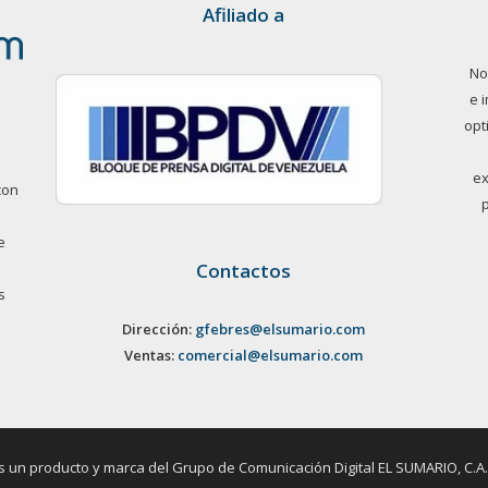
Afiliado a
No
e 
opt
ex
con
e
Contactos
s
Dirección:
gfebres@elsumario.com
Ventas:
comercial@elsumario.com
un producto y marca del Grupo de Comunicación Digital EL SUMARIO, C.A. / 