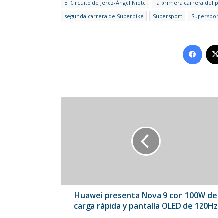
El Circuito de Jerez-Ángel Nieto
la primera carrera del
segunda carrera de Superbike
Supersport
Superspor
Face
Huawei
presenta
Nova
9
con
100W
de
carga
rápida
y
Huawei presenta Nova 9 con 100W de
pantalla
carga rápida y pantalla OLED de 120Hz
OLED