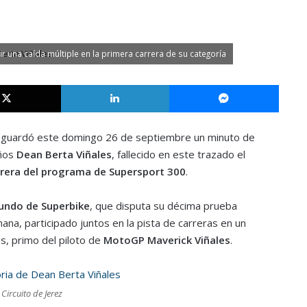
r una caída múltiple en la primera carrera de su categoría
X
LinkedIn
Messe
guardó este domingo 26 de septiembre un minuto de
años
Dean Berta Viñales
, fallecido en este trazado el
rrera del programa de Supersport 300
.
ndo de Superbike
, que disputa su décima prueba
mana, participado juntos en la pista de carreras en un
, primo del piloto de
MotoGP Maverick Viñales
.
Circuito de Jerez