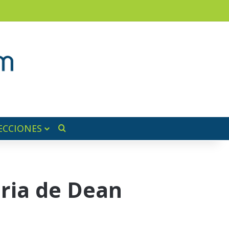
am
a lateral
ECCIONES
Buscar por
ria de Dean