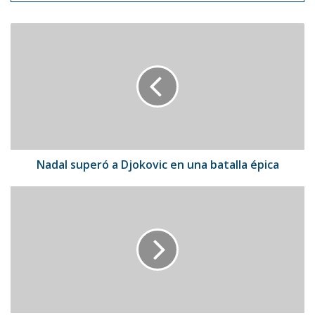
Nadal
superó
a
Djokovic
en
una
batalla
épica
Nadal superó a Djokovic en una batalla épica
Ivy
Queen
revela
que
lucha
contra
una
enfermedad