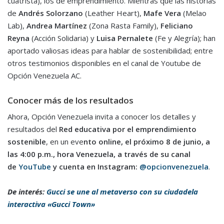
cuatrista), los de emprendimiento. Mientras que las historias
de
Andrés Solorzano
(Leather Heart),
Mafe Vera
(Melao
Lab),
Andrea Martínez
(Zona Rasta Family),
Feliciano
Reyna
(Acción Solidaria) y
Luisa Pernalete
(Fe y Alegría); han
aportado valiosas ideas para hablar de sostenibilidad; entre
otros testimonios disponibles en el canal de Youtube de
Opción Venezuela AC.
Conocer más de los resultados
Ahora, Opción Venezuela invita a conocer los detalles y
resultados del
Red educativa por el emprendimiento
sostenible
, en un eve
nto online, el próximo 8 de junio, a
las 4:00 p.m., hora Venezuela, a través de su canal
de
YouTube
y cuenta en Instagram:
@opcionvenezuela
.
De interés:
Gucci se une al metaverso con su ciudadela
interactiva «Gucci Town»