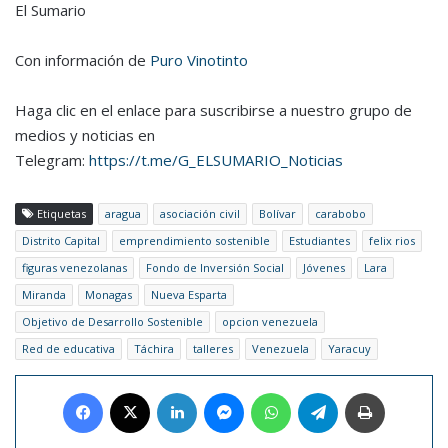
El Sumario
Con información de
Puro Vinotinto
Haga clic en el enlace para suscribirse a nuestro grupo de
medios y noticias en
Telegram:
https://t.me/G_ELSUMARIO_Noticias
Etiquetas
aragua
asociación civil
Bolívar
carabobo
Distrito Capital
emprendimiento sostenible
Estudiantes
felix rios
figuras venezolanas
Fondo de Inversión Social
Jóvenes
Lara
Miranda
Monagas
Nueva Esparta
Objetivo de Desarrollo Sostenible
opcion venezuela
Red de educativa
Táchira
talleres
Venezuela
Yaracuy
Facebook
X
LinkedIn
Messenger
WhatsApp
Telegram
Imprimir