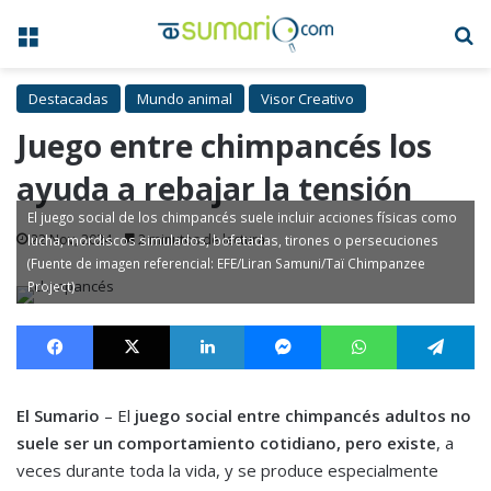
Menú
B
Destacadas
Mundo animal
Visor Creativo
Juego entre chimpancés los
ayuda a rebajar la tensión
El juego social de los chimpancés suele incluir acciones físicas como
22 Nov, 2024
2 minutos de lectura
lucha, mordiscos simulados, bofetadas, tirones o persecuciones
(Fuente de imagen referencial: EFE/Liran Samuni/Taï Chimpanzee
Project)
Facebook
X
LinkedIn
Messenger
WhatsApp
Te
El Sumario
– El
juego social entre chimpancés adultos no
suele ser un comportamiento cotidiano, pero existe
, a
veces durante toda la vida, y se produce especialmente