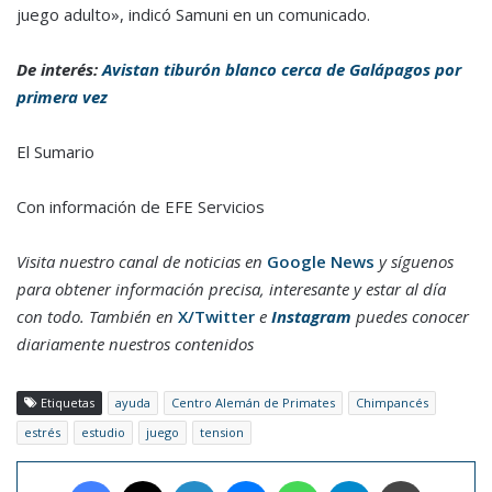
juego adulto», indicó Samuni en un comunicado.
De interés:
Avistan tiburón blanco cerca de Galápagos por
primera vez
El Sumario
Con información de EFE Servicios
Visita nuestro canal de noticias en
Google News
y síguenos
para obtener información precisa, interesante y estar al día
con todo. También en
X/Twitter
e
Instagram
puedes conocer
diariamente nuestros contenidos
Etiquetas
ayuda
Centro Alemán de Primates
Chimpancés
estrés
estudio
juego
tension
Facebook
X
LinkedIn
Messenger
WhatsApp
Telegram
Imprimir