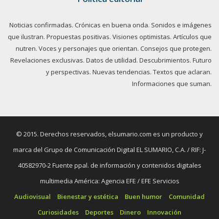
Noticias confirmadas. Crónicas en buena onda. Sonidos e imágenes
que ilustran. Propuestas positivas. Visiones optimistas. Artículos que
nutren. Voces y personajes que orientan. Consejos que protegen.
Revelaciones exclusivas. Datos de utilidad. Descubrimientos. Futuro
y perspectivas. Nuevas tendencias. Textos que aclaran.
Informaciones que suman.
© 2015. Derechos reservados, elsumario.com es un producto y
marca del Grupo de Comunicación Digital EL SUMARIO, C.A. / RIF: J-
40582970-2 Fuente ppal. de información y contenidos digitales
multimedia América: Agencia EFE / EFE Servicios
Audiovisual
Bienestar y estética
Buen humor
Comunidad
Curiosidades
Deportes
Dinero
Innovación