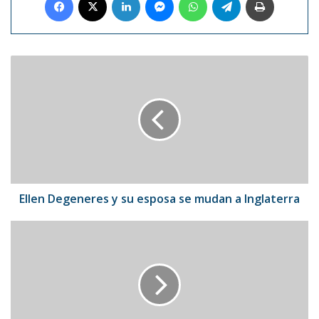
Ellen
Degeneres
y
su
esposa
se
mudan
a
Inglaterra
Ellen Degeneres y su esposa se mudan a Inglaterra
Captan
por
primera
vez
estrella
fuera
de