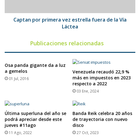
la
Vía
Láctea
Captan por primera vez estrella fuera de la Vía
Láctea
Publicaciones relacionadas
Osa panda gigante da a luz
a gemelos
Venezuela recaudó 22,9 %
más en impuestos en 2023
01 Jul, 2016
respecto a 2022
03 Ene, 2024
Última superluna del año se
Banda Reik celebra 20 años
podrá apreciar desde este
de trayectoria con nuevo
jueves #11ago
disco
11 Ago, 2022
27 Oct, 2023