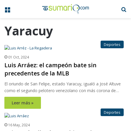
Menú
B
Yaracuy
Deportes
01 Oct, 2024
Luis Arráez: el campeón bate sin
precedentes de la MLB
El oriundo de San Felipe, estado Yaracuy, igualó a José Altuve
como el segundo pelotero venezolano con más corona de…
Leer más »
Deportes
16 May, 2024