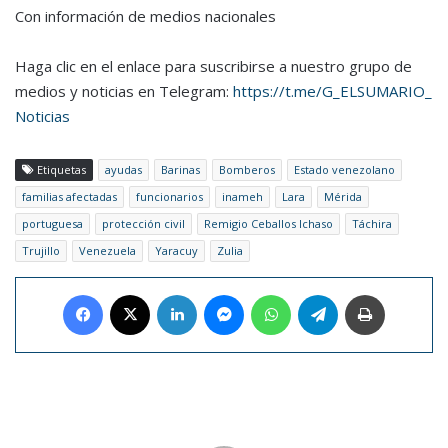
Con información de medios nacionales
Haga clic en el enlace para suscribirse a nuestro grupo de
medios y noticias en Telegram:
https://t.me/G_ELSUMARIO_
Noticias
Etiquetas
ayudas
Barinas
Bomberos
Estado venezolano
familias afectadas
funcionarios
inameh
Lara
Mérida
portuguesa
protección civil
Remigio Ceballos Ichaso
Táchira
Trujillo
Venezuela
Yaracuy
Zulia
Facebook
X
LinkedIn
Messenger
WhatsApp
Telegram
Imprimir
Bancamiga
mayo
2022