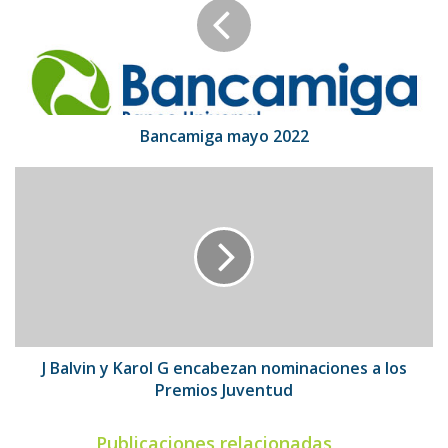
Bancamiga mayo 2022
J
Balvin
y
Karol
G
encabezan
nominaciones
a
los
Premios
J Balvin y Karol G encabezan nominaciones a los
Juventud
Premios Juventud
Publicaciones relacionadas