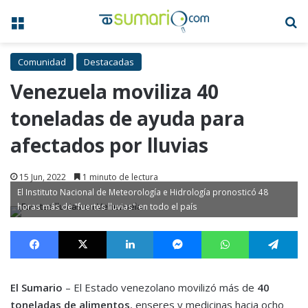
Menú
B
Comunidad
Destacadas
Venezuela moviliza 40
toneladas de ayuda para
afectados por lluvias
15 Jun, 2022
1 minuto de lectura
El Instituto Nacional de Meteorología e Hidrología pronosticó 48
horas más de "fuertes lluvias" en todo el país
Facebook
X
LinkedIn
Messenger
WhatsApp
Te
El Sumario
– El Estado venezolano movilizó más de
40
toneladas de alimentos
, enseres y medicinas hacia ocho