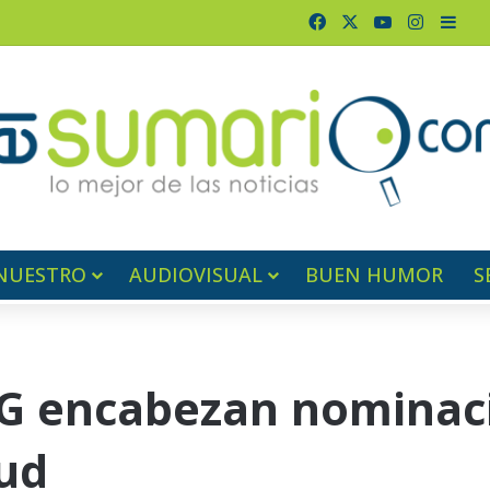
Facebook
X
YouTube
Instagr
Barr
NUESTRO
AUDIOVISUAL
BUEN HUMOR
S
l G encabezan nominac
ud