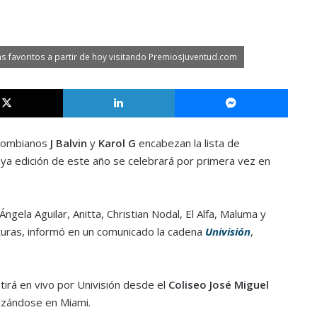
s favoritos a partir de hoy visitando PremiosJuventud.com
X
LinkedIn
Messe
lombianos
J Balvin
y
Karol G
encabezan la lista de
uya edición de este año se celebrará por primera vez en
gela Aguilar, Anitta, Christian Nodal, El Alfa, Maluma y
turas, informó en un comunicado la cadena
Univisión
,
irá en vivo por Univisión desde el
Coliseo José Miguel
izándose en Miami.