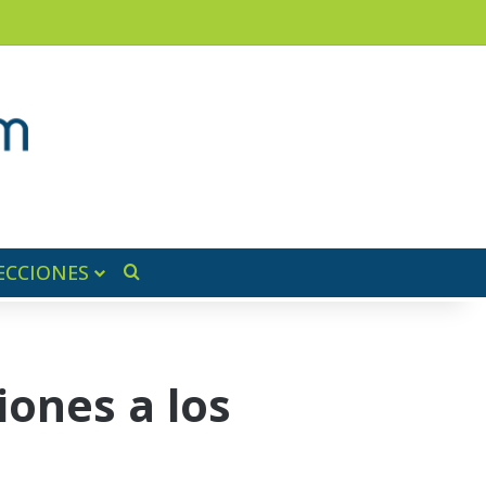
am
a lateral
ECCIONES
Buscar por
iones a los