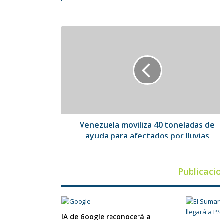
Venezuela
moviliza
40
toneladas
de
ayuda
para
afectados
por
lluvias
Venezuela moviliza 40 toneladas de
ayuda para afectados por lluvias
Publicaci
IA de Google reconocerá a