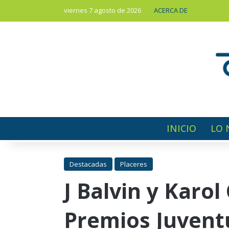
viernes 7 agosto de 2026
ACERCA DE
INICIO
LO 
Destacadas
Placeres
J Balvin y Karo
Premios Juvent