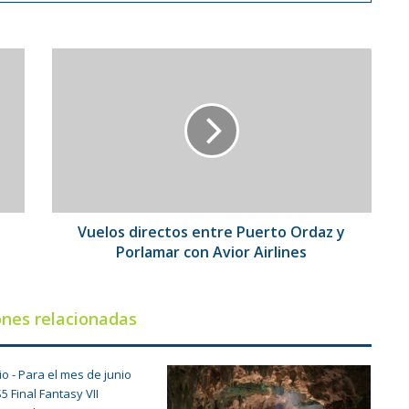
Vuelos
directos
entre
Puerto
Ordaz
y
Porlamar
con
Avior
Airlines
Vuelos directos entre Puerto Ordaz y
Porlamar con Avior Airlines
ones relacionadas