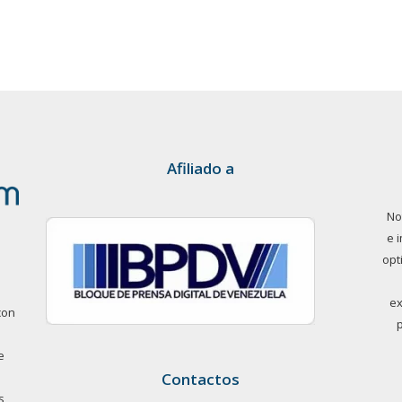
Afiliado a
No
e 
opt
ex
con
e
Contactos
s