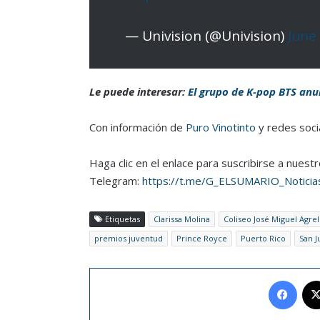
— Univision (@Univision)
June
Le puede interesar:
El grupo de K-pop BTS anu
Con información de
Puro Vinotinto
y redes soci
Haga clic en el enlace para suscribirse a nuest
Telegram:
https://t.me/G_ELSUMARIO_
Noticia
Etiquetas
Clarissa Molina
Coliseo José Miguel Agrel
premios juventud
Prince Royce
Puerto Rico
San J
Face