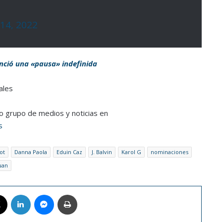
 14, 2022
nció una «pausa» indefinida
ales
ro grupo de medios y noticias en
s
ot
Danna Paola
Eduin Caz
J. Balvin
Karol G
nominaciones
uan
book
X
LinkedIn
Messenger
Imprimir