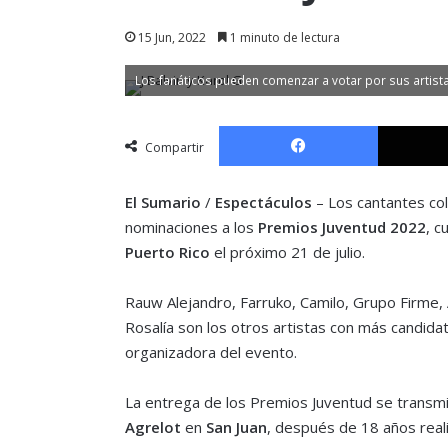
15 Jun, 2022
1 minuto de lectura
Los fanáticos pueden comenzar a votar por sus artista
Facebook
Compartir
El Sumario
/
Espectáculos
– Los cantantes co
nominaciones a los
Premios Juventud 2022
, c
Puerto Rico
el próximo 21 de julio.
Rauw Alejandro, Farruko, Camilo, Grupo Firme, Án
Rosalía son los otros artistas con más candida
organizadora del evento.
La entrega de los Premios Juventud se transmit
Agrelot
en
San Juan
, después de 18 años real