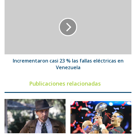
Incrementaron
casi
23
%
las
fallas
eléctricas
en
Venezuela
Incrementaron casi 23 % las fallas eléctricas en
Venezuela
Publicaciones relacionadas