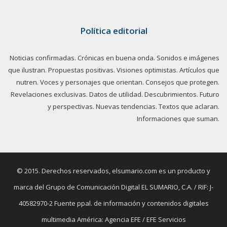
Política editorial
Noticias confirmadas. Crónicas en buena onda. Sonidos e imágenes
que ilustran. Propuestas positivas. Visiones optimistas. Artículos que
nutren. Voces y personajes que orientan. Consejos que protegen.
Revelaciones exclusivas. Datos de utilidad. Descubrimientos. Futuro
y perspectivas. Nuevas tendencias. Textos que aclaran.
Informaciones que suman.
© 2015. Derechos reservados, elsumario.com es un producto y
marca del Grupo de Comunicación Digital EL SUMARIO, C.A. / RIF: J-
40582970-2 Fuente ppal. de información y contenidos digitales
multimedia América: Agencia EFE / EFE Servicios