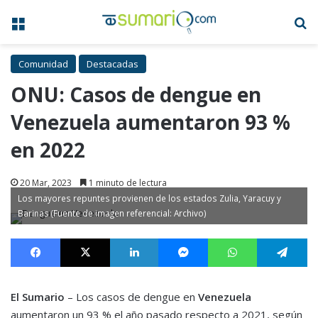
Menú
B
Comunidad
Destacadas
ONU: Casos de dengue en
Venezuela aumentaron 93 %
en 2022
20 Mar, 2023
1 minuto de lectura
Los mayores repuntes provienen de los estados Zulia, Yaracuy y
Barinas (Fuente de imagen referencial: Archivo)
Facebook
X
LinkedIn
Messenger
WhatsApp
Te
El Sumario
– Los casos de dengue en
Venezuela
aumentaron un 93 % el año pasado respecto a 2021, según