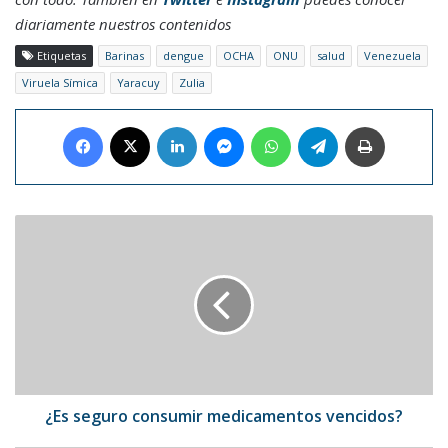
diariamente nuestros contenidos
Etiquetas
Barinas
dengue
OCHA
ONU
salud
Venezuela
Viruela Símica
Yaracuy
Zulia
Facebook
X
LinkedIn
Messenger
WhatsApp
Telegram
Imprimir
¿Es
seguro
consumir
medicamentos
vencidos?
¿Es seguro consumir medicamentos vencidos?