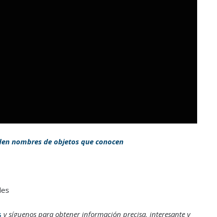
den nombres de objetos que conocen
les
s
y síguenos para obtener información precisa, interesante y