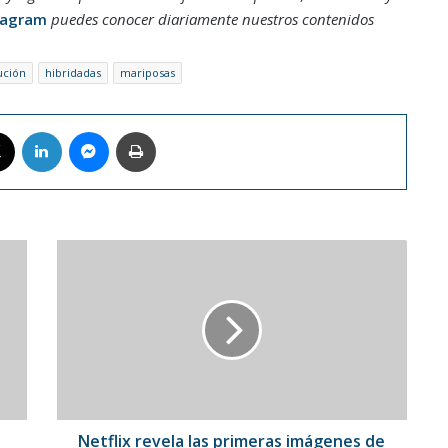
tagram
puedes conocer diariamente nuestros contenidos
ución
hibridadas
mariposas
book
X
LinkedIn
Messenger
Imprimir
Netflix
revela
las
primeras
imágenes
de
la
serie
'Cien
años
Netflix revela las primeras imágenes de