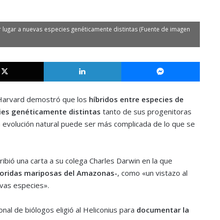
lugar a nuevas especies genéticamente distintas (Fuente de imagen
X
LinkedIn
Messe
 Harvard demostró que los
híbridos entre especies de
ies genéticamente distintas
tanto de sus progenitoras
 evolución natural puede ser más complicada de lo que se
ibió una carta a su colega Charles Darwin en la que
oloridas mariposas del Amazonas-
, como «un vistazo al
evas especies».
al de biólogos eligió al Heliconius para
documentar la