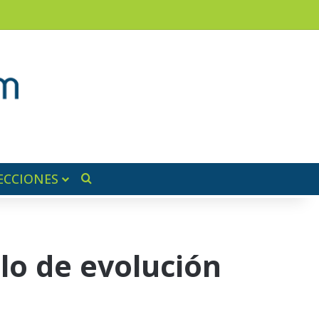
am
a lateral
ECCIONES
Buscar por
lo de evolución