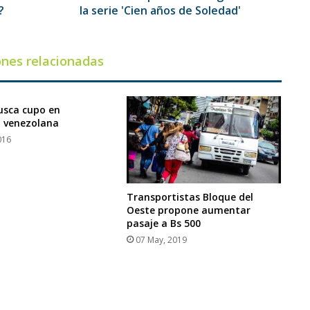
de
?
la serie 'Cien años de Soledad'
Soledad'
ones relacionadas
usca cupo en
 venezolana
016
Transportistas Bloque del
Oeste propone aumentar
pasaje a Bs 500
07 May, 2019