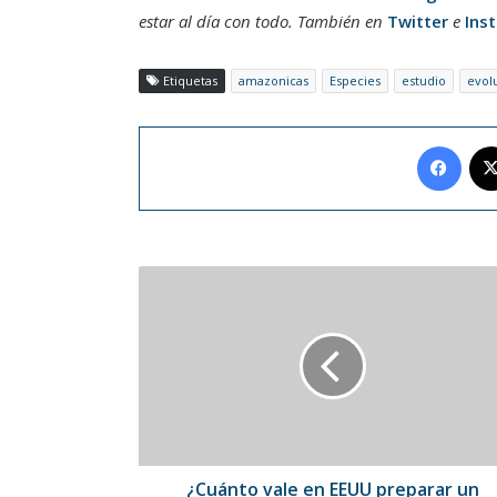
estar al día con todo. También en
Twitter
e
Ins
Etiquetas
amazonicas
Especies
estudio
evol
Face
¿Cuánto
vale
en
EEUU
preparar
un
atleta
para
ganar
una
¿Cuánto vale en EEUU preparar un