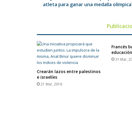
medalla
atleta para ganar una medalla olímpica
olímpica?
Publicaci
Francés b
educación
31 Mar, 2
Crearán lazos entre palestinos
e israelíes
21 Mar, 2016