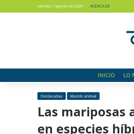
viernes 7 agosto de 2026
ACERCA DE
INICIO
LO 
Destacadas
Mundo animal
Las mariposas 
en especies híb