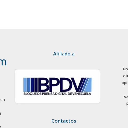
Afiliado a
No
e 
opt
ex
con
e
Contactos
s