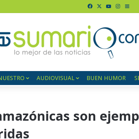
Facebook
X
YouTube
Instagr
Barr
NUESTRO
AUDIOVISUAL
BUEN HUMOR
S
amazónicas son ejemp
ridas