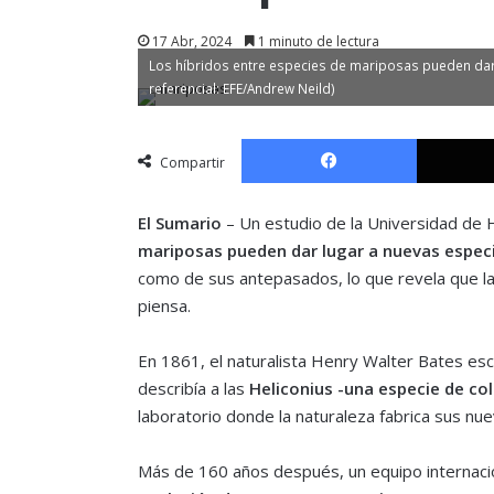
17 Abr, 2024
1 minuto de lectura
Los híbridos entre especies de mariposas pueden dar 
referencial: EFE/Andrew Neild)
Facebook
Compartir
El Sumario
– Un estudio de la Universidad de
mariposas pueden dar lugar a nuevas espec
como de sus antepasados, lo que revela que la
piensa.
En 1861, el naturalista Henry Walter Bates escr
describía a las
Heliconius -una especie de c
laboratorio donde la naturaleza fabrica sus nu
Más de 160 años después, un equipo internacion