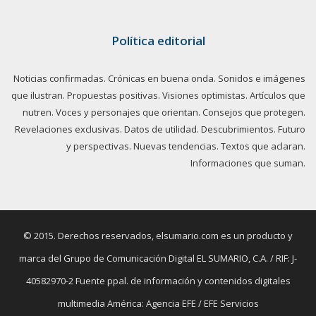
Política editorial
Noticias confirmadas. Crónicas en buena onda. Sonidos e imágenes
que ilustran. Propuestas positivas. Visiones optimistas. Artículos que
nutren. Voces y personajes que orientan. Consejos que protegen.
Revelaciones exclusivas. Datos de utilidad. Descubrimientos. Futuro
y perspectivas. Nuevas tendencias. Textos que aclaran.
Informaciones que suman.
© 2015. Derechos reservados, elsumario.com es un producto y
marca del Grupo de Comunicación Digital EL SUMARIO, C.A. / RIF: J-
40582970-2 Fuente ppal. de información y contenidos digitales
multimedia América: Agencia EFE / EFE Servicios