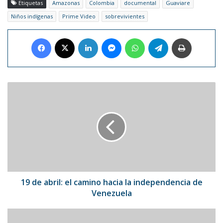
Etiquetas
Amazonas
Colombia
documental
Guaviare
Niños indígenas
Prime Video
sobrevivientes
Facebook
X
LinkedIn
Messenger
WhatsApp
Telegram
Imprimir
19
de
abril:
el
camino
hacia
la
independencia
de
Venezuela
19 de abril: el camino hacia la independencia de
Venezuela
Obtienen