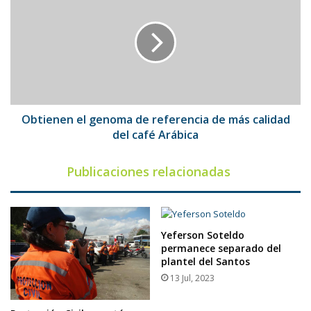
el
genoma
de
referencia
de
más
calidad
del
café
Obtienen el genoma de referencia de más calidad
Arábica
del café Arábica
Publicaciones relacionadas
Yeferson Soteldo
permanece separado del
plantel del Santos
13 Jul, 2023