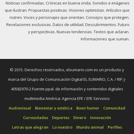
Noticias confirmadas. Crónicas en buena onda. Sonidos e imágenes
que ilustran. Propuestas positivas. Visiones optimistas. Artículos que
nutren. Voces y personajes que orientan. Consejos que protegen.
Revelaciones exclusivas. Datos de utilidad. Descubrimientos. Futuro
y perspectivas. Nuevas tendencias. Textos que aclaran.
Informaciones que suman.
© 2015. Derechos reservados, elsumario.com es un producto y
marca del Grupo de Comunicación Digital EL SUMARIO, C.A. / RIF: J-
40582970-2 Fuente ppal. de información y contenidos digitales
multimedia América: Agencia EFE / EFE Servicios
Audiovisual
Bienestar y estética
Buen humor
Comunidad
Curiosidades
Deportes
Dinero
Innovación
Letras que alegran
Lo nuestro
Mundo animal
Perfiles