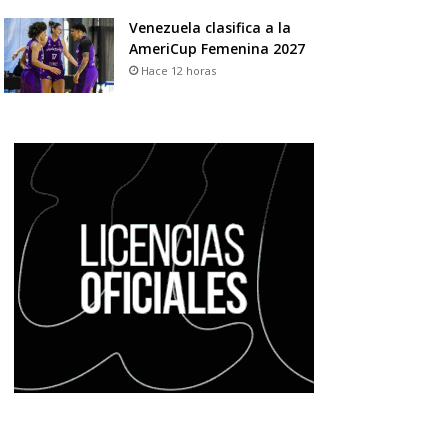
Venezuela clasifica a la
AmeriCup Femenina 2027
Hace 12 horas