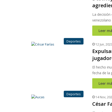
agredier
La decisión
venezolano 
Leer má
Deportes
12 Jun, 202
Expulsan
jugador
El hecho inu
fecha de la 
Leer má
Deportes
14 Nov, 20
César Fa