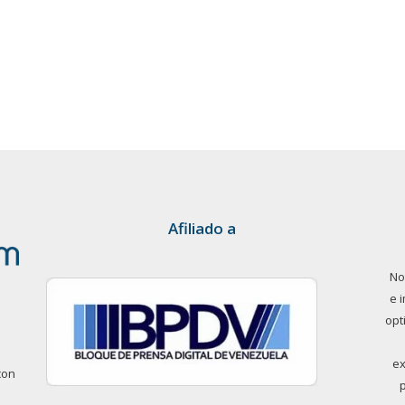
Afiliado a
No
e 
opt
ex
con