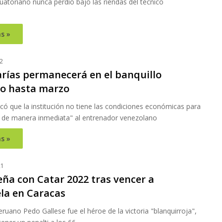
uatoriano nunca perdió bajo las riendas del técnico
s »
2
arías permanecerá en el banquillo
no hasta marzo
có que la institución no tiene las condiciones económicas para
r de manera inmediata" al entrenador venezolano
s »
21
eña con Catar 2022 tras vencer a
la en Caracas
eruano Pedo Gallese fue el héroe de la victoria "blanquirroja",