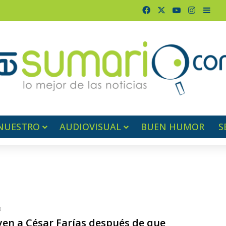
Facebook
X
YouTube
Instagr
Barr
NUESTRO
AUDIOVISUAL
BUEN HUMOR
S
3
yen a César Farías después de que