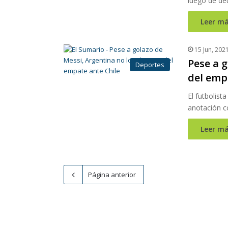
luego de det
Leer má
15 Jun, 202
Pese a g
Deportes
del emp
El futbolist
anotación c
Leer má
Página anterior