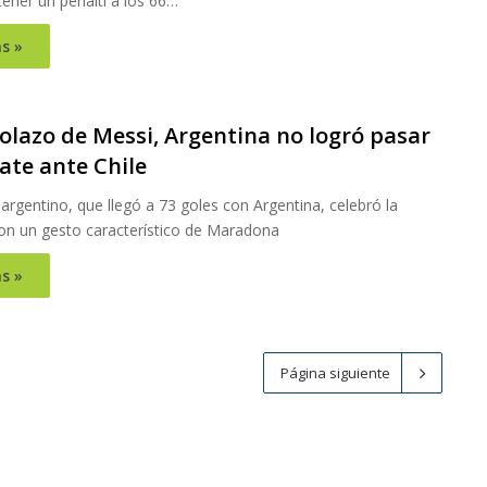
ener un penalti a los 66…
s »
1
olazo de Messi, Argentina no logró pasar
ate ante Chile
a argentino, que llegó a 73 goles con Argentina, celebró la
on un gesto característico de Maradona
s »
Página siguiente