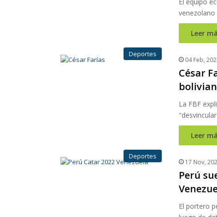
El equipo ec
venezolano
Leer má
Deportes
04 Feb, 202
César F
bolivia
La FBF expli
"desvincula
Leer má
Deportes
17 Nov, 20
Perú su
Venezue
El portero p