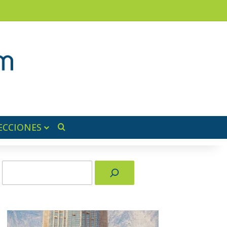
am
a lateral
ECCIONES
Buscar por
Buscar