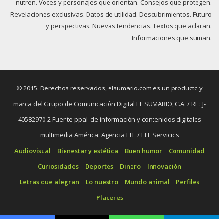
nutren. Voces y personajes que orientan. Consejos que protegen.
Revelaciones exclusivas. Datos de utilidad. Descubrimientos. Futuro
y perspectivas. Nuevas tendencias. Textos que aclaran.
Informaciones que suman.
© 2015. Derechos reservados, elsumario.com es un producto y
marca del Grupo de Comunicación Digital EL SUMARIO, C.A. / RIF: J-
40582970-2 Fuente ppal. de información y contenidos digitales
multimedia América: Agencia EFE / EFE Servicios
Audiovisual
Bienestar y estética
Buen humor
Comunidad
Curiosidades
Deportes
Dinero
Innovación
Letras que alegran
Lo nuestro
Mundo animal
Perfiles
Placeres