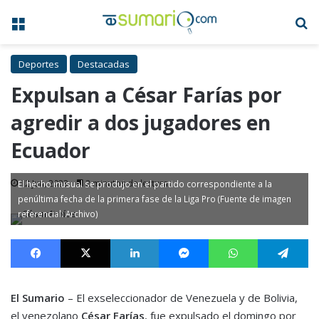
Menú
B
Deportes
Destacadas
Expulsan a César Farías por
agredir a dos jugadores en
Ecuador
12 Jun, 2023
2 minutos de lectura
El hecho inusual se produjo en el partido correspondiente a la
penúltima fecha de la primera fase de la Liga Pro (Fuente de imagen
referencial: Archivo)
Facebook
X
LinkedIn
Messenger
WhatsApp
Te
El Sumario
– El exseleccionador de Venezuela y de Bolivia,
el venezolano
César Farías
, fue expulsado el domingo por