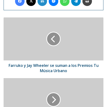
Farruko
y
Jay
Wheeler
se
suman
a
los
Premios
Tu
Farruko y Jay Wheeler se suman a los Premios Tu
Música
Música Urbano
Urbano
Maluma
lanzó
su
nuevo
sencillo
"Coco