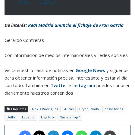
June 11, 2023
De interés:
Real Madrid anuncia el fichaje de Fran García
Gerardo Contreras
Con información de medios internacionales y redes sociales
Visita nuestro canal de noticias en
Google News
y síguenos
para obtener información precisa, interesante y estar al día
con todo. También en
Twitter
e
Instagram
puedes conocer
diariamente nuestros contenidos
Etiquetas
Alexis Rodríguez
Aucas
Bryan Oyola
cesar farías
Delfín
Ecuador
Liga Pro
“tarjeta roja”
Facebook
X
LinkedIn
Messenger
WhatsApp
Telegram
Imprimir