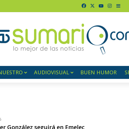
Facebook
X
YouTube
Instagr
Barr
NUESTRO
AUDIOVISUAL
BUEN HUMOR
S
5
er González seguirá en Emelec