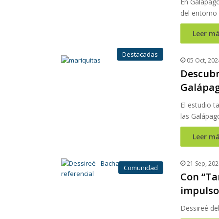
En Galápagos
del entorno
Leer má
Destacadas
05 Oct, 202
Descubr
Galápa
El estudio t
las Galápag
Leer má
21 Sep, 202
Comunidad
Con “Tar
impulso 
Dessireé de