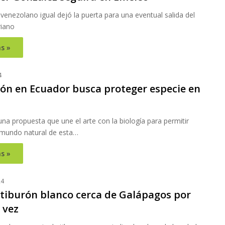
a venezolano igual dejó la puerta para una eventual salida del
riano
s »
4
ión en Ecuador busca proteger especie en
una propuesta que une el arte con la biología para permitir
 mundo natural de esta…
s »
24
 tiburón blanco cerca de Galápagos por
 vez