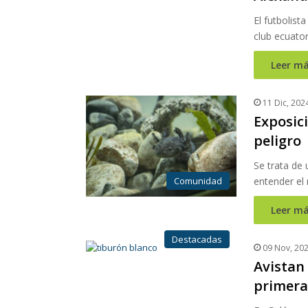
El futbolist
club ecuato
Leer má
11 Dic, 202
Exposic
peligro
Se trata de 
Comunidad
entender el
Leer má
Destacadas
09 Nov, 20
Avistan
primera