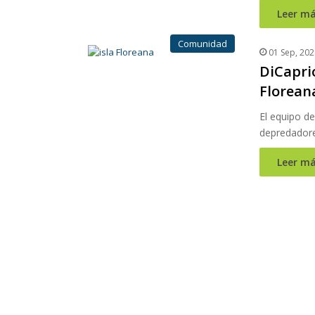
Leer má
Comunidad
01 Sep, 202
DiCaprio
Florean
El equipo de
depredadores
Leer má