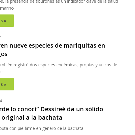
, la presencia de tiburones es un indicador clave de la salud
 marino
s »
4
en nueve especies de mariquitas en
gos
ambién registró dos especies endémicas, propias y únicas de
os
s »
4
de lo conocí” Dessireé da un sólido
original a la bachata
buta con pie firme en género de la bachata