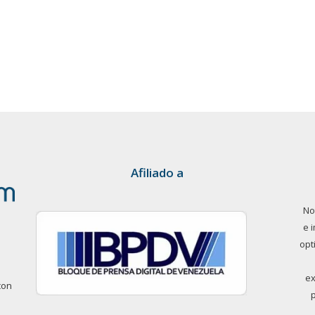
Afiliado a
No
e 
opt
ex
con