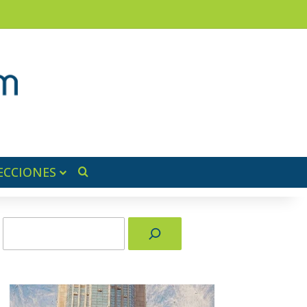
am
a lateral
ECCIONES
Buscar por
Buscar