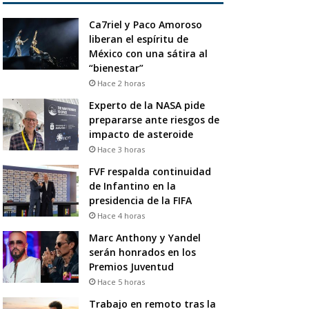
Ca7riel y Paco Amoroso
liberan el espíritu de
México con una sátira al
“bienestar”
Hace 2 horas
Experto de la NASA pide
prepararse ante riesgos de
impacto de asteroide
Hace 3 horas
FVF respalda continuidad
de Infantino en la
presidencia de la FIFA
Hace 4 horas
Marc Anthony y Yandel
serán honrados en los
Premios Juventud
Hace 5 horas
Trabajo en remoto tras la