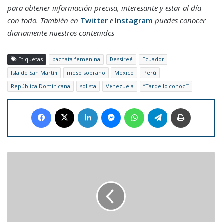
para obtener información precisa, interesante y estar al día
con todo. También en
Twitter
e
Instagram
puedes conocer
diariamente nuestros contenidos
Etiquetas
bachata femenina
Dessireé
Ecuador
Isla de San Martín
meso soprano
México
Perú
República Dominicana
solista
Venezuela
“Tarde lo conocí”
Facebook
X
LinkedIn
Messenger
WhatsApp
Telegram
Imprimir
Messi,
el
gran
atractivo
de
nueva
productora