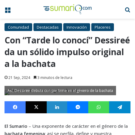
Menú
B
Comunidad
Destacadas
Innovación
Placeres
Con “Tarde lo conocí” Dessireé
da un sólido impulso original
a la bachata
21 Sep, 2024
3 minutos de lectura
Así, Dessireé debuta con pie firme en el género de la bachata
Facebook
X
LinkedIn
Messenger
WhatsApp
Te
El Sumario
– Una exponente de carácter en el género de la
bachata femenina
; así se perfila, define y muestra