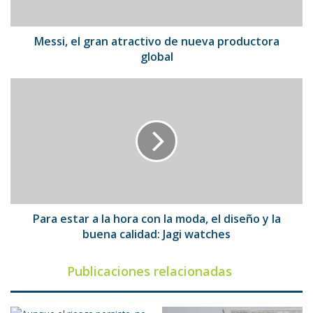
global
Messi, el gran atractivo de nueva productora
global
Para
estar
a
la
hora
con
la
moda,
el
diseño
Para estar a la hora con la moda, el diseño y la
y
buena calidad: Jagi watches
la
buena
Publicaciones relacionadas
calidad:
Jagi
watches