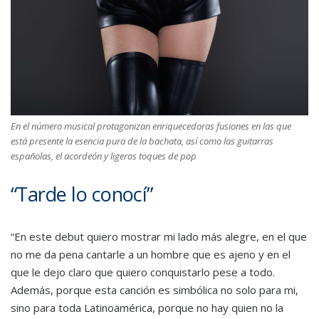
En el número musical protagonizan enriquecedoras fusiones en las que
está presente la esencia pura de la bachata, así como las guitarras
españolas, el acordeón y ligeros toques de pop
“Tarde lo conocí”
“En este debut quiero mostrar mi lado más alegre, en el que
no me da pena cantarle a un hombre que es ajeno y en el
que le dejo claro que quiero conquistarlo pese a todo.
Además, porque esta canción es simbólica no solo para mi,
sino para toda Latinoamérica, porque no hay quien no la