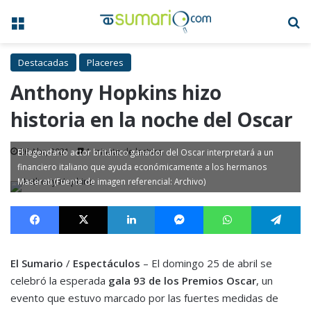
Menú
B
Destacadas
Placeres
Anthony Hopkins hizo
historia en la noche del Oscar
26 Abr, 2021
1 minuto de lectura
El legendario actor británico ganador del Oscar interpretará a un
financiero italiano que ayuda económicamente a los hermanos
Maserati (Fuente de imagen referencial: Archivo)
Facebook
X
LinkedIn
Messenger
WhatsApp
Te
El Sumario
/
Espectáculos
– El domingo 25 de abril se
celebró la esperada
gala 93 de los Premios Oscar
, un
evento que estuvo marcado por las fuertes medidas de