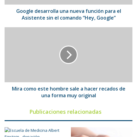
sin
el
Google desarrolla una nueva función para el
comando
Asistente sin el comando “Hey, Google”
“Hey,
Google”
Mira
como
este
hombre
sale
a
hacer
recados
de
una
Mira como este hombre sale a hacer recados de
forma
una forma muy original
muy
original
Publicaciones relacionadas