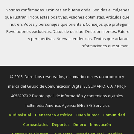
Noticias confirmadas. Crónicas en buena onda. Sonidos e imágenes
que ilustran. Propuestas positivas. Visiones optimistas. Artículos que
nutren. Voces y personajes que orientan. Consejos que protegen.
Revelaciones exclusivas. Datos de utilidad. Descubrimientos. Futuro
y perspectivas. Nuevas tendencias. Textos que aclaran.
Informaciones que suman.
© 2015. Derechos reservados, elsumario.com es un producto y
marca del Grupo de Comunicación Digital EL SUMARIO, C.A. / RIF: J-
40582970-2 Fuente ppal. de información y contenidos digitales
multimedia América: Agencia EFE / EFE Servicios
Audiovisual
Bienestar y estética
Buen humor
Comunidad
Curiosidades
Deportes
Dinero
Innovación
Letras que alegran
Lo nuestro
Mundo animal
Perfiles