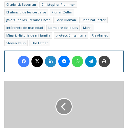
Chadwick Boseman
Christopher Plummer
El silencio de los corderos
Florian Zeller
gala 93 de los Premios Oscar
Gary Oldman
Hannibal Lecter
intérprete de más edad
La madre del blues
Mank
Minari. Historia de mi familia
protección sanitaria
Riz Ahmed
Steven Yeun
The Father
Facebook
X
LinkedIn
Messenger
WhatsApp
Telegram
Imprimir
Google
desarrolla
una
nueva
función
para
el
Asistente