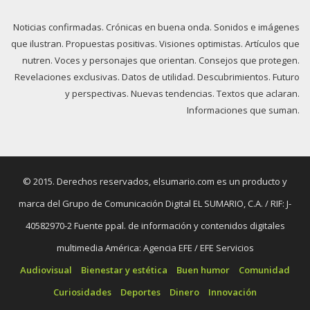
Noticias confirmadas. Crónicas en buena onda. Sonidos e imágenes
que ilustran. Propuestas positivas. Visiones optimistas. Artículos que
nutren. Voces y personajes que orientan. Consejos que protegen.
Revelaciones exclusivas. Datos de utilidad. Descubrimientos. Futuro
y perspectivas. Nuevas tendencias. Textos que aclaran.
Informaciones que suman.
© 2015. Derechos reservados, elsumario.com es un producto y
marca del Grupo de Comunicación Digital EL SUMARIO, C.A. / RIF: J-
40582970-2 Fuente ppal. de información y contenidos digitales
multimedia América: Agencia EFE / EFE Servicios
Audiovisual
Bienestar y estética
Buen humor
Comunidad
Curiosidades
Deportes
Dinero
Innovación