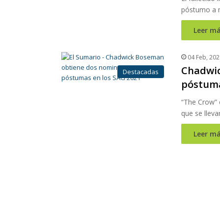
póstumo a m
Leer má
04 Feb, 202
Chadwic
Destacadas
póstuma
“The Crow” 
que se llev
Leer má