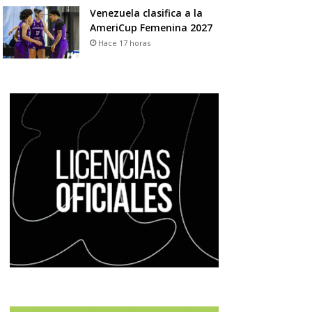
Venezuela clasifica a la
AmeriCup Femenina 2027
Hace 17 horas