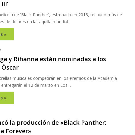
II’
película de 'Black Panther', estrenada en 2018, recaudó más de
es de dólares en la taquilla mundial
s »
3
ga y Rihanna están nominadas a los
 Óscar
trellas musicales competirán en los Premios de la Academia
 entregarán el 12 de marzo en Los…
s »
ncó la producción de «Black Panther:
a Forever»