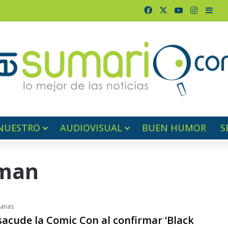
Facebook
X
YouTube
Instagr
Barr
NUESTRO
AUDIOVISUAL
BUEN HUMOR
S
eman
anas
sacude la Comic Con al confirmar ‘Black