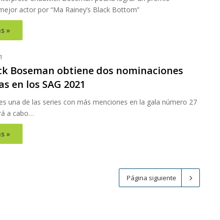
ejor actor por “Ma Rainey’s Black Bottom”
s »
1
k Boseman obtiene dos nominaciones
s en los SAG 2021
es una de las series con más menciones en la gala número 27
ará a cabo…
s »
Página siguiente