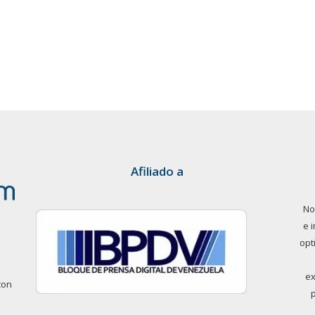
Afiliado a
No
e 
opt
ex
con