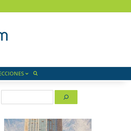
am
a lateral
ECCIONES
Buscar por
Buscar