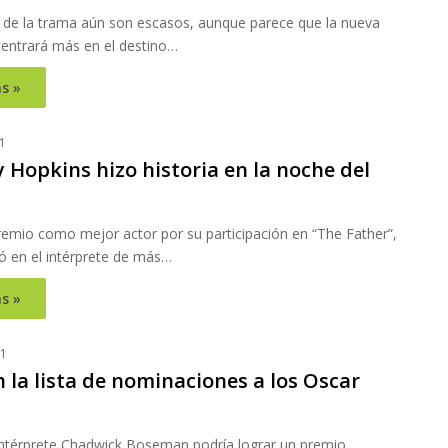
s de la trama aún son escasos, aunque parece que la nueva
centrará más en el destino…
s »
1
 Hopkins hizo historia en la noche del
remio como mejor actor por su participación en “The Father”,
ió en el intérprete de más…
s »
21
 la lista de nominaciones a los Oscar
o intérprete Chadwick Boseman podría lograr un premio