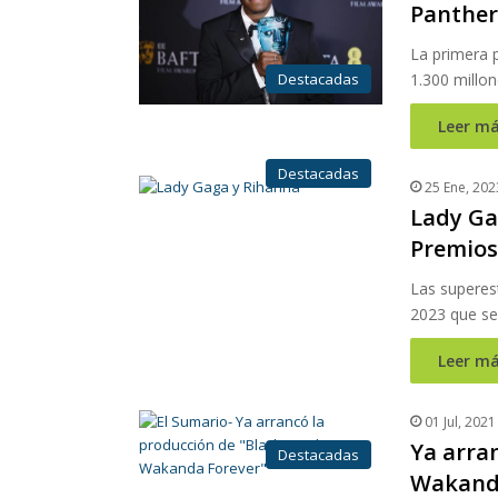
Panther I
La primera 
Destacadas
1.300 millon
Leer má
Destacadas
25 Ene, 202
Lady Ga
Premios
Las superes
2023 que se
Leer má
01 Jul, 2021
Ya arra
Destacadas
Wakand