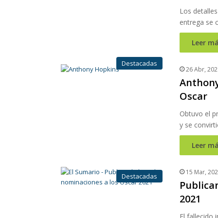
Los detalle
entrega se 
Leer má
Destacadas
26 Abr, 202
Anthony
Oscar
Obtuvo el p
y se convirt
Leer má
15 Mar, 20
Destacadas
Publican
2021
El fallecid