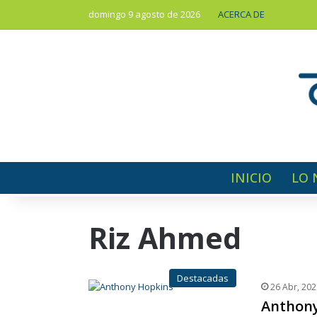
domingo 9 agosto de 2026
ACERCA DE
INICIO
LO 
Riz Ahmed
Destacadas
26 Abr, 202
Anthony