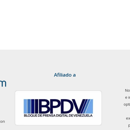
Afiliado a
No
e 
opt
ex
con