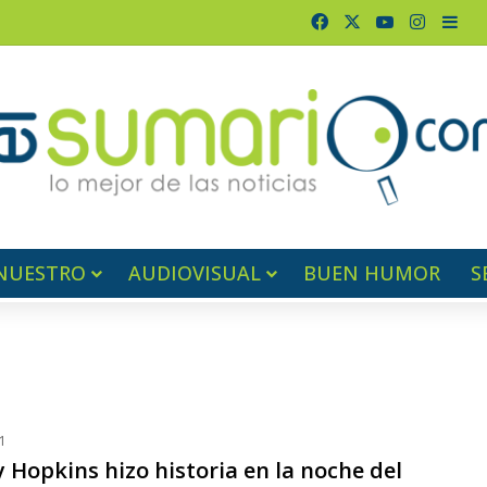
Facebook
X
YouTube
Instag
Bar
NUESTRO
AUDIOVISUAL
BUEN HUMOR
S
1
 Hopkins hizo historia en la noche del