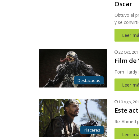
Oscar
Obtuvo el p
y se convirt
Leer má
22 Oct, 201
Film de
Tom Hardy s
Destacadas
Leer má
10 Ago, 20
Este ac
Riz Ahmed po
Placeres
Leer má