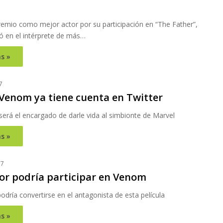
remio como mejor actor por su participación en “The Father”,
ió en el intérprete de más…
s »
7
 Venom ya tiene cuenta en Twitter
erá el encargado de darle vida al simbionte de Marvel
s »
17
tor podría participar en Venom
dría convertirse en el antagonista de esta película
s »