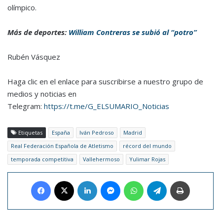
olímpico.
Más de deportes:
William Contreras se subió al “potro”
Rubén Vásquez
Haga clic en el enlace para suscribirse a nuestro grupo de
medios y noticias en
Telegram:
https://t.me/G_ELSUMARIO_Noticias
Etiquetas
España
Iván Pedroso
Madrid
Real Federación Española de Atletismo
récord del mundo
temporada competitiva
Vallehermoso
Yulimar Rojas
Facebook
X
LinkedIn
Messenger
WhatsApp
Telegram
Imprimir