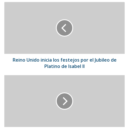
Reino
Unido
inicia
los
festejos
por
el
Jubileo
de
Platino
Reino Unido inicia los festejos por el Jubileo de
de
Platino de Isabel II
Isabel
II
William
Contreras
se
subió
al
“potro”