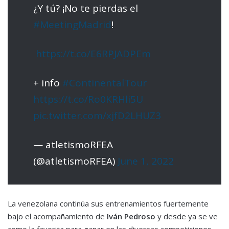
¿Y tú? ¡No te pierdas el
#MeetingMadrid
!
️
https://t.co/E6RPJADPEm
+ info
#ContinentalTour
https://t.co/Ro0KRHli5U
pic.twitter.com/xjfD2LHUZ3
— atletismoRFEA
(@atletismoRFEA)
June 1, 2022
La venezolana continúa sus entrenamientos fuertemente
bajo el acompañamiento de
Iván Pedroso
y desde ya se ve