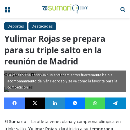
Menú
B
Deportes
Destacadas
Yulimar Rojas se prepara
para su triple salto en la
reunión de Madrid
02 Jun, 2022
1 minuto de lectura
La venezolana continúa sus entrenamientos fuertemente bajo el
acompañamiento de Iván Pedroso y se ve como la favorita para la
competición
Facebook
X
LinkedIn
Messenger
WhatsApp
Te
El Sumario
– La atleta venezolana y campeona olímpica en
triple salto,
Yulimar Rojas
, dará inicio a su
temporada