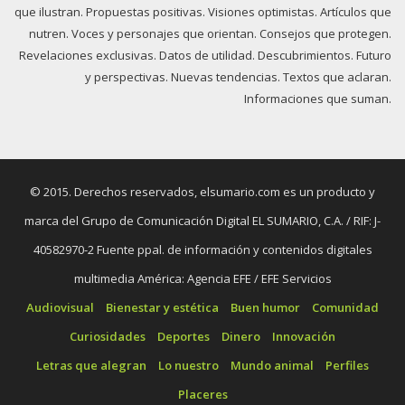
que ilustran. Propuestas positivas. Visiones optimistas. Artículos que
nutren. Voces y personajes que orientan. Consejos que protegen.
Revelaciones exclusivas. Datos de utilidad. Descubrimientos. Futuro
y perspectivas. Nuevas tendencias. Textos que aclaran.
Informaciones que suman.
© 2015. Derechos reservados, elsumario.com es un producto y
marca del Grupo de Comunicación Digital EL SUMARIO, C.A. / RIF: J-
40582970-2 Fuente ppal. de información y contenidos digitales
multimedia América: Agencia EFE / EFE Servicios
Audiovisual
Bienestar y estética
Buen humor
Comunidad
Curiosidades
Deportes
Dinero
Innovación
Letras que alegran
Lo nuestro
Mundo animal
Perfiles
Placeres