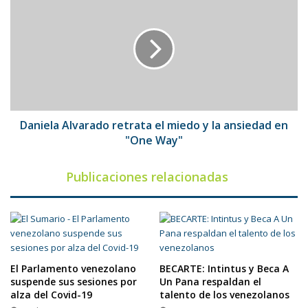
Alvarado
retrata
el
miedo
y
la
ansiedad
en
"One
Daniela Alvarado retrata el miedo y la ansiedad en
Way"
"One Way"
Publicaciones relacionadas
El Parlamento venezolano
BECARTE: Intintus y Beca A
suspende sus sesiones por
Un Pana respaldan el
alza del Covid-19
talento de los venezolanos