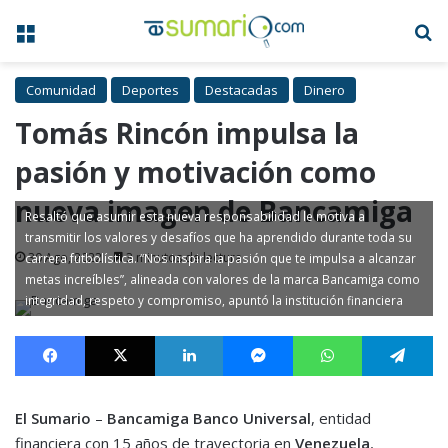
Menú
B
Comunidad
Deportes
Destacadas
Dinero
Tomás Rincón impulsa la
pasión y motivación como
nueva imagen de Bancamiga
Resaltó que asumir esta nueva responsabilidad le motiva a
transmitir los valores y desafíos que ha aprendido durante toda su
30 Ago, 2022
3 minutos de lectura
carrera futbolística. “Nos inspira la pasión que te impulsa a alcanzar
metas increíbles”, alineada con valores de la marca Bancamiga como
integridad, respeto y compromiso, apuntó la institución financiera
Facebook
X
LinkedIn
Messenger
WhatsApp
Te
El Sumario
–
Bancamiga Banco Universal
, entidad
financiera con 15 años de trayectoria en
Venezuela
,