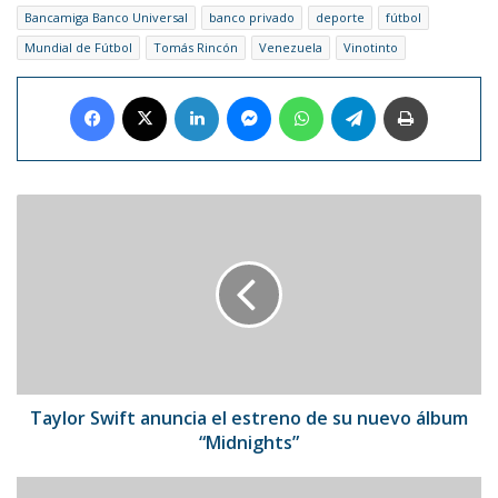
Bancamiga Banco Universal
banco privado
deporte
fútbol
Mundial de Fútbol
Tomás Rincón
Venezuela
Vinotinto
Facebook
X
LinkedIn
Messenger
WhatsApp
Telegram
Imprimir
Taylor
Swift
anuncia
el
estreno
de
su
nuevo
álbum
“Midnights”
Taylor Swift anuncia el estreno de su nuevo álbum
“Midnights”
Daniela