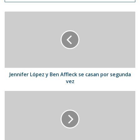
Jennifer
López
y
Ben
Affleck
se
casan
por
segunda
vez
Jennifer López y Ben Affleck se casan por segunda
vez
Metaverso
podría
innovar
la
manera
de
trabajar