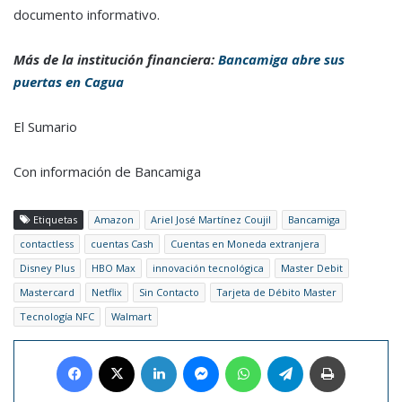
documento informativo.
Más de la institución financiera:
Bancamiga abre sus
puertas en Cagua
El Sumario
Con información de Bancamiga
Etiquetas
Amazon
Ariel José Martínez Coujil
Bancamiga
contactless
cuentas Cash
Cuentas en Moneda extranjera
Disney Plus
HBO Max
innovación tecnológica
Master Debit
Mastercard
Netflix
Sin Contacto
Tarjeta de Débito Master
Tecnología NFC
Walmart
Facebook
X
LinkedIn
Messenger
WhatsApp
Telegram
Imprimir