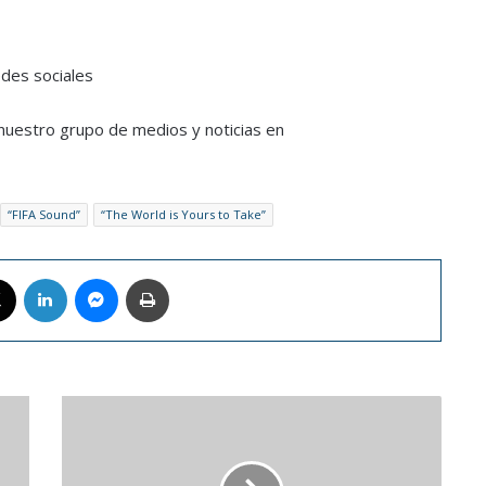
edes sociales
a nuestro grupo de medios y noticias en
“FIFA Sound”
“The World is Yours to Take”
book
X
LinkedIn
Messenger
Imprimir
60
venezolanos
participarán
en