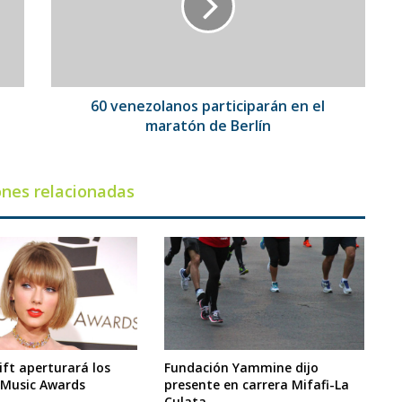
el
maratón
de
Berlín
60 venezolanos participarán en el
maratón de Berlín
ones relacionadas
ift aperturará los
Fundación Yammine dijo
 Music Awards
presente en carrera Mifafi-La
Culata