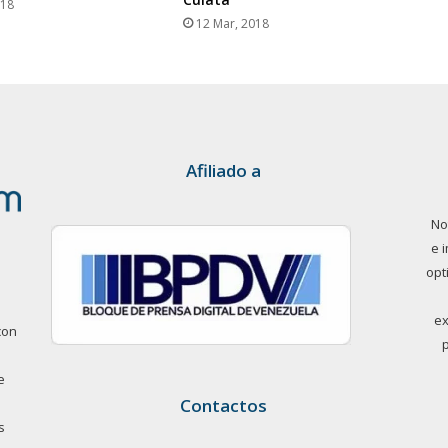
018
12 Mar, 2018
Afiliado a
No
e 
opt
ex
con
e
Contactos
s