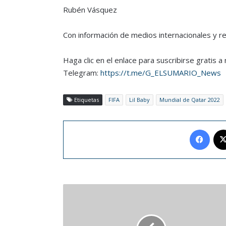
Rubén Vásquez
Con información de medios internacionales y r
Haga clic en el enlace para suscribirse gratis 
Telegram:
https://t.me/G_ELSUMARIO_News
Etiquetas
FIFA
Lil Baby
Mundial de Qatar 2022
Face
Venezuela
pierde
en
penales