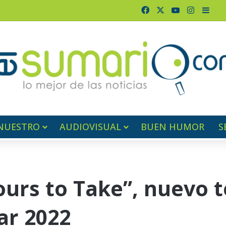
Facebook
X
YouTube
Instagr
Barr
NUESTRO
AUDIOVISUAL
BUEN HUMOR
S
ours to Take”, nuevo 
ar 2022