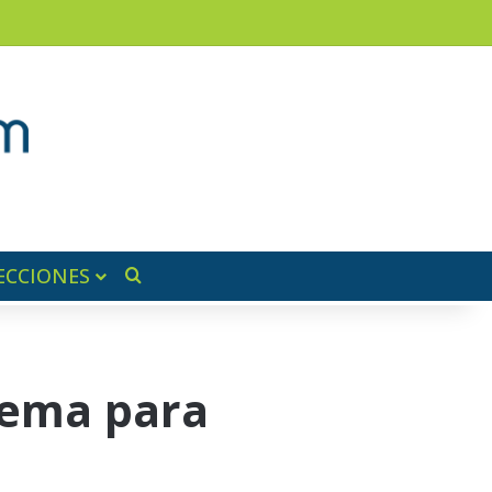
am
a lateral
ECCIONES
Buscar por
tema para