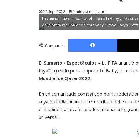
24 Sep, 2022
1 minuto de lectura
La canción fue creada por el rapero Li Baby y se convier
de la presentación oficial “Arhbo” y “Hayya Hayya (Bette
Facebook
Compartir
El Sumario
/
Espectáculos
– La
FIFA
anunció q
tuyo”), creado por el rapero
Lil Baby
, es el te
Mundial de Qatar 2022
.
En un comunicado compartido por la federación,
cuya melodía incorpora el estribillo del éxito 
e “inspirará a los aficionados a soñar a lo gran
universal”.