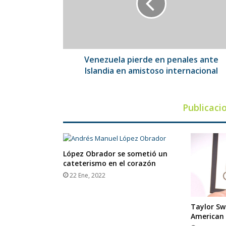
ante
Islandia
en
amistoso
internacional
Venezuela pierde en penales ante
Islandia en amistoso internacional
Publicaci
López Obrador se sometió un
cateterismo en el corazón
22 Ene, 2022
Taylor Sw
American