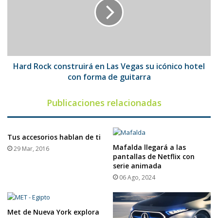
en
Las
Vegas
su
icónico
hotel
con
Hard Rock construirá en Las Vegas su icónico hotel
forma
con forma de guitarra
de
guitarra
Publicaciones relacionadas
Tus accesorios hablan de ti
Mafalda llegará a las
29 Mar, 2016
pantallas de Netflix con
serie animada
06 Ago, 2024
Met de Nueva York explora