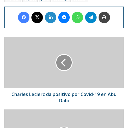
Facebook
X
LinkedIn
Messenger
WhatsApp
Telegram
Imprimir
Charles
Leclerc
da
positivo
por
Covid-
19
en
Abu
Dabi
Charles Leclerc da positivo por Covid-19 en Abu
Dabi
Hard
Rock
construirá