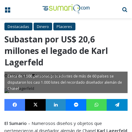
Menú
B
Destacadas
Dinero
Placeres
Subastan por US$ 20,6
millones el legado de Karl
Lagerfeld
17 Dic, 2021
1 minuto de lectura
Cerca de 1.500 personas procedentes de más de 60 países se
disputaron los casi 1.000 lotes del recordado diseñador alemán de
Chanel
Facebook
X
LinkedIn
Messenger
WhatsApp
Te
El Sumario
– Numerosos diseños y objetos que
pertenecieron al diseñador alemán de Chanel
Karl Lagerfeld