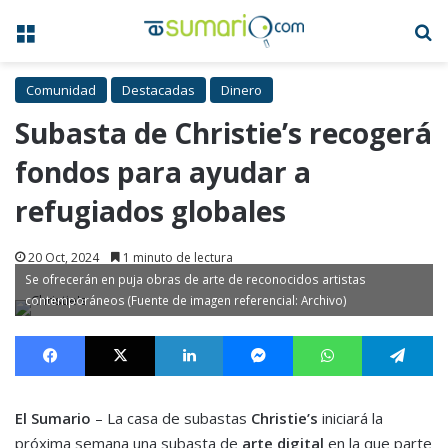
Menú
B
Comunidad
Destacadas
Dinero
Subasta de Christie’s recogerá
fondos para ayudar a
refugiados globales
20 Oct, 2024
1 minuto de lectura
Se ofrecerán en puja obras de arte de reconocidos artistas
contemporáneos (Fuente de imagen referencial: Archivo)
Facebook
X
LinkedIn
Messenger
WhatsApp
Te
El Sumario
– La casa de subastas
Christie’s
iniciará la
próxima semana una subasta de
arte digital
en la que parte