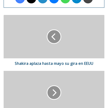
Shakira
aplaza
hasta
mayo
su
gira
en
EEUU
Shakira aplaza hasta mayo su gira en EEUU
Reggaetonero
Farruko
estrena
nuevo
álbum