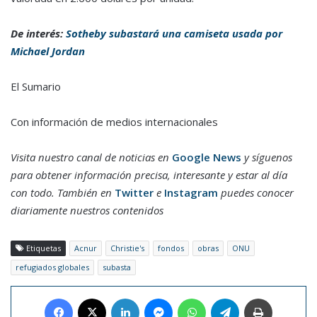
De interés:
Sotheby subastará una camiseta usada por
Michael Jordan
El Sumario
Con información de medios internacionales
Visita nuestro canal de noticias en
Google News
y síguenos
para obtener información precisa, interesante y estar al día
con todo. También en
Twitter
e
Instagram
puedes conocer
diariamente nuestros contenidos
Etiquetas
Acnur
Christie's
fondos
obras
ONU
refugiados globales
subasta
Facebook
X
LinkedIn
Messenger
WhatsApp
Telegram
Imprimir