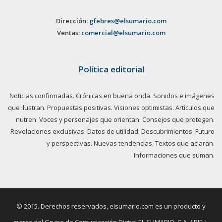
Dirección:
gfebres@elsumario.com
Ventas:
comercial@elsumario.com
Política editorial
Noticias confirmadas. Crónicas en buena onda. Sonidos e imágenes
que ilustran. Propuestas positivas. Visiones optimistas. Artículos que
nutren. Voces y personajes que orientan. Consejos que protegen.
Revelaciones exclusivas. Datos de utilidad. Descubrimientos. Futuro
y perspectivas. Nuevas tendencias. Textos que aclaran.
Informaciones que suman.
© 2015. Derechos reservados, elsumario.com es un producto y
marca del Grupo de Comunicación Digital EL SUMARIO, C.A. / RIF: J-