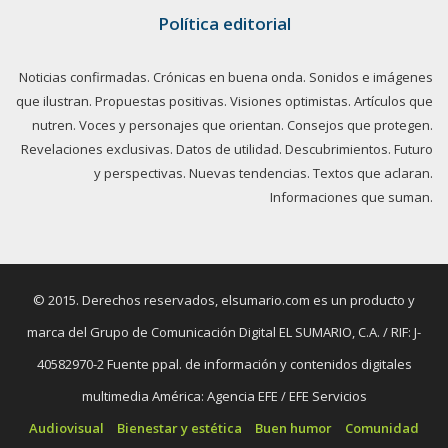
Política editorial
Noticias confirmadas. Crónicas en buena onda. Sonidos e imágenes
que ilustran. Propuestas positivas. Visiones optimistas. Artículos que
nutren. Voces y personajes que orientan. Consejos que protegen.
Revelaciones exclusivas. Datos de utilidad. Descubrimientos. Futuro
y perspectivas. Nuevas tendencias. Textos que aclaran.
Informaciones que suman.
© 2015. Derechos reservados, elsumario.com es un producto y
marca del Grupo de Comunicación Digital EL SUMARIO, C.A. / RIF: J-
40582970-2 Fuente ppal. de información y contenidos digitales
multimedia América: Agencia EFE / EFE Servicios
Audiovisual
Bienestar y estética
Buen humor
Comunidad