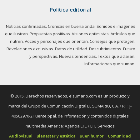
Política editorial
Noticias confirmadas. Crónicas en buena onda. Sonidos e imágenes
que ilustran. Propuestas positivas. Visiones optimistas. Artículos que
nutren. Voces y personajes que orientan. Consejos que protegen.
Revelaciones exclusivas. Datos de utilidad. Descubrimientos. Futuro
y perspectivas. Nuevas tendencias. Textos que aclaran.
Informaciones que suman.
© 2015. Derechos reservados, elsumario.com es un producto y
marca del Grupo de Comunicación Digital EL SUMARIO, C.A. / RIF: J-
40582970-2 Fuente ppal. de información y contenidos digitales
multimedia América: Agencia EFE / EFE Servicios
Audiovisual
Bienestar y estética
Buen humor
Comunidad