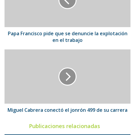
se
denuncie
la
explotación
en
el
Papa Francisco pide que se denuncie la explotación
trabajo
en el trabajo
Miguel
Cabrera
conectó
el
jonrón
499
de
su
carrera
Miguel Cabrera conectó el jonrón 499 de su carrera
Publicaciones relacionadas