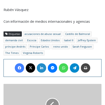
Rubén Vásquez
Con información de medios internacionales y agencias
Etiquetas
acusaciones de abuso sexual
Castillo de Balmoral
demanda civil
Escocia
Estados Unidos
Isabel II
Jeffrey Epstein
príncipe Andrés
Príncipe Carlos
reino unido
Sarah Ferguson
The Times
Virginia Roberts
Facebook
X
LinkedIn
Messenger
WhatsApp
Telegram
Imprimir
Papa
Francisco
pide
que