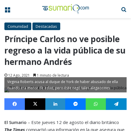
Menú
B
Comunidad
Destacadas
Príncipe Carlos no ve posible
regreso a la vida pública de su
hermano Andrés
12 Ago, 2021
1 minuto de lectura
Virginia Roberts acusa al duque de York de haber abusado de ella
cuando era menor de edad, pero éste negó tales alegaciones
Facebook
X
LinkedIn
Messenger
WhatsApp
Te
El Sumario
– Este jueves 12 de agosto el diario británico
The Times
compartió una información en la que asegura que