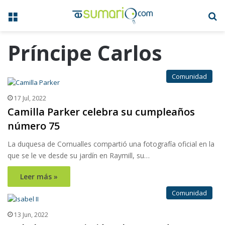
Menú
B
Príncipe Carlos
Comunidad
17 Jul, 2022
Camilla Parker celebra su cumpleaños
número 75
La duquesa de Cornualles compartió una fotografía oficial en la
que se le ve desde su jardín en Raymill, su…
Leer más »
Comunidad
13 Jun, 2022