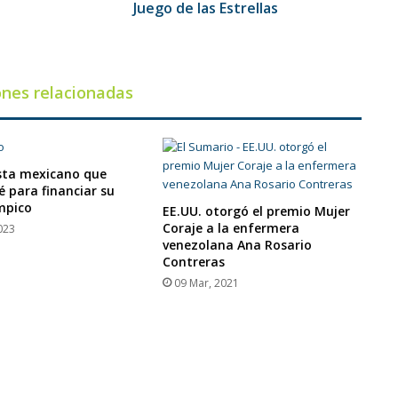
Estrellas
Juego de las Estrellas
ones relacionadas
ista mexicano que
é para financiar su
mpico
EE.UU. otorgó el premio Mujer
Coraje a la enfermera
023
venezolana Ana Rosario
Contreras
09 Mar, 2021