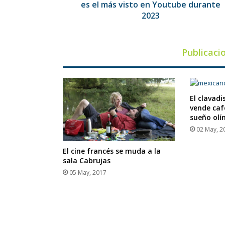
más
es el más visto en Youtube durante
visto
2023
en
Youtube
durante
Publicaci
2023
El clavad
vende caf
sueño olí
02 May, 2
El cine francés se muda a la
sala Cabrujas
05 May, 2017