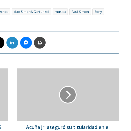
echos
dúo Simon&Garfunkel
música
Paul Simon
Sony
book
X
LinkedIn
Messenger
Imprimir
Acuña
Jr.
aseguró
su
titularidad
en
el
Juego
de
las
G
Acuña Jr. aseguró su titularidad en el