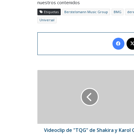
nuestros contenidos
Etiquetas
Berstelsmann Music Group
BMG
der
Universal
Face
Videoclip
de
"TQG"
de
Shakira
y
Karol
G
es
el
Videoclip de "TQG" de Shakira y Karol 