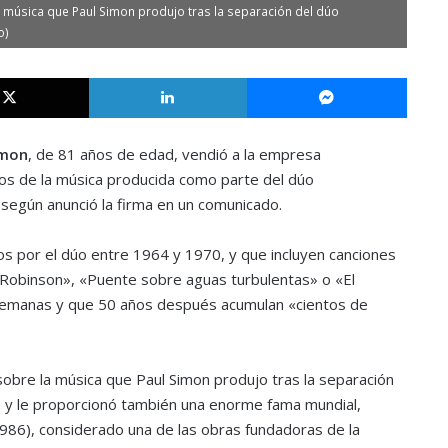
a música que Paul Simon produjo tras la separación del dúo
o)
X
LinkedIn
Messe
imon
, de 81 años de edad, vendió a la empresa
s de la música producida como parte del dúo
egún anunció la firma en un comunicado.
os por el dúo entre 1964 y 1970, y que incluyen canciones
. Robinson», «Puente sobre aguas turbulentas» o «El
semanas y que 50 años después acumulan «cientos de
obre la música que Paul Simon produjo tras la separación
ra y le proporcionó también una enorme fama mundial,
1986), considerado una de las obras fundadoras de la