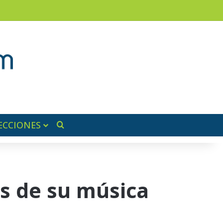
am
a lateral
ECCIONES
Buscar por
s de su música