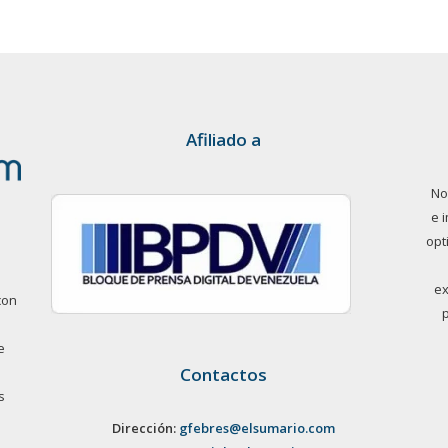
Afiliado a
No
e 
opt
ex
con
e
Contactos
s
Dirección:
gfebres@elsumario.com