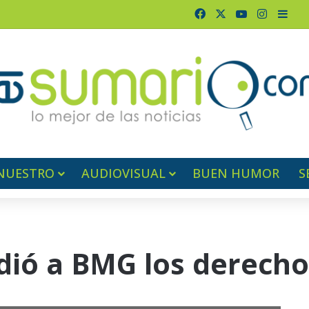
Facebook
X
YouTube
Instagr
Barr
NUESTRO
AUDIOVISUAL
BUEN HUMOR
S
dió a BMG los derecho