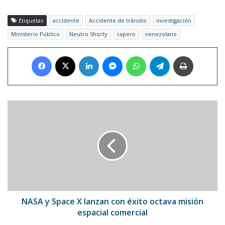
Etiquetas
accidente
Accidente de tránsito
investigación
Ministerio Público
Neutro Shorty
rapero
venezolano
Facebook
X
LinkedIn
Messenger
WhatsApp
Telegram
Imprimir
NASA
y
Space
X
lanzan
con
éxito
octava
misión
espacial
NASA y Space X lanzan con éxito octava misión
comercial
espacial comercial