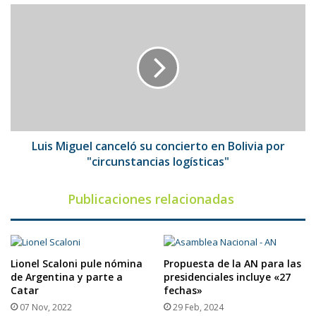
Luis
Miguel
canceló
su
concierto
en
Bolivia
por
"circunstancias
logísticas"
Luis Miguel canceló su concierto en Bolivia por
"circunstancias logísticas"
Publicaciones relacionadas
Lionel Scaloni pule nómina
Propuesta de la AN para las
de Argentina y parte a
presidenciales incluye «27
Catar
fechas»
07 Nov, 2022
29 Feb, 2024