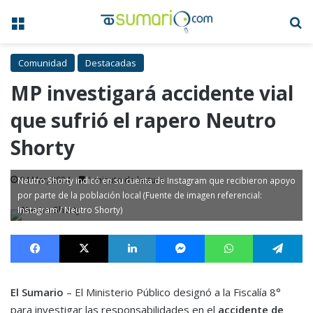
Menú
B
Comunidad
Destacadas
MP investigará accidente vial
que sufrió el rapero Neutro
Shorty
04 Mar, 2024
1 minuto de lectura
Neutro Shorty indicó en su cuenta de Instagram que recibieron apoyo
por parte de la población local (Fuente de imagen referencial:
Instagram / Neutro Shorty)
Facebook
X
LinkedIn
Messenger
WhatsApp
Te
El Sumario
– El Ministerio Público designó a la Fiscalía 8°
para investigar las responsabilidades en el
accidente de