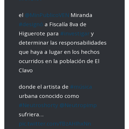
el
@MinPublicoVEN
Miranda
#designó
a Fiscalía 8va de
Higuerote para
#investigar
y
determinar las responsabilidades
que haya a lugar en los hechos
ocurridos en la población de El
Clavo
donde el artista de
#música
urbana conocido como
#Neutroshorty
@Neutropimp
sufriera…
pic.twitter.com/fBzAHIhxNn