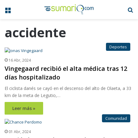
Menú
B
accidente
Deportes
16 Abr, 2024
Vingegaard recibió el alta médica tras 12
días hospitalizado
El ciclista danés se cayó en el descenso del alto de Olaeta, a 33
km de la meta de Legutio,…
Leer más »
Comunidad
01 Abr, 2024