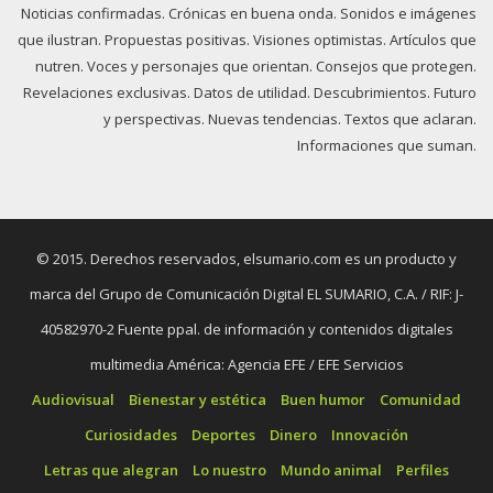
Noticias confirmadas. Crónicas en buena onda. Sonidos e imágenes
que ilustran. Propuestas positivas. Visiones optimistas. Artículos que
nutren. Voces y personajes que orientan. Consejos que protegen.
Revelaciones exclusivas. Datos de utilidad. Descubrimientos. Futuro
y perspectivas. Nuevas tendencias. Textos que aclaran.
Informaciones que suman.
© 2015. Derechos reservados, elsumario.com es un producto y
marca del Grupo de Comunicación Digital EL SUMARIO, C.A. / RIF: J-
40582970-2 Fuente ppal. de información y contenidos digitales
multimedia América: Agencia EFE / EFE Servicios
Audiovisual
Bienestar y estética
Buen humor
Comunidad
Curiosidades
Deportes
Dinero
Innovación
Letras que alegran
Lo nuestro
Mundo animal
Perfiles