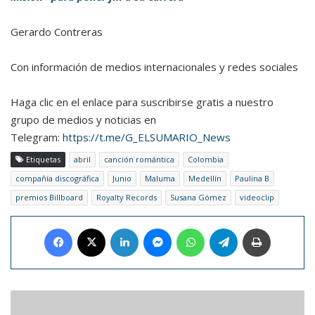
Gerardo Contreras
Con información de medios internacionales y redes sociales
Haga clic en el enlace para suscribirse gratis a nuestro
grupo de medios y noticias en
Telegram:
https://t.me/G_ELSUMARIO_News
Etiquetas
abril
canción romántica
Colombia
compañía discográfica
Junio
Maluma
Medellín
Paulina B
premios Billboard
Royalty Records
Susana Gómez
videoclip
Facebook
X
LinkedIn
Messenger
WhatsApp
Telegram
Imprimir
Venezuela
conquistó