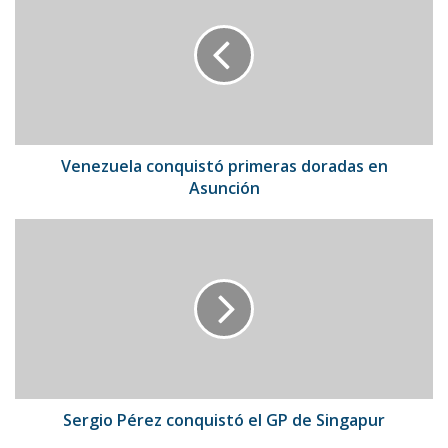
primeras
doradas
en
Asunción
Venezuela conquistó primeras doradas en
Asunción
Sergio
Pérez
conquistó
el
GP
de
Singapur
Sergio Pérez conquistó el GP de Singapur