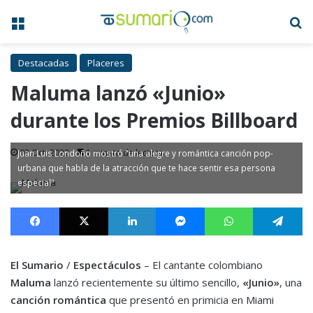
Menú
B
Destacadas
Placeres
Maluma lanzó «Junio»
durante los Premios Billboard
03 Oct, 2022
1 minuto de lectura
Juan Luis Londoño mostró "una alegre y romántica canción pop-
urbana que habla de la atracción que te hace sentir esa persona
especial"
Facebook
X
LinkedIn
Messenger
WhatsApp
Te
El Sumario
/
Espectáculos
– El cantante colombiano
Maluma
lanzó recientemente su último sencillo,
«Junio»
, una
canción romántica
que presentó en primicia en Miami