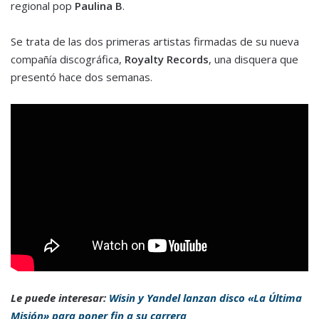
regional pop
Paulina B
.
Se trata de las dos primeras artistas firmadas de su nueva
compañía discográfica,
Royalty Records
, una disquera que
presentó hace dos semanas.
Le puede interesar:
Wisin y Yandel lanzan disco «La Última
Misión» para poner fin a su carrera