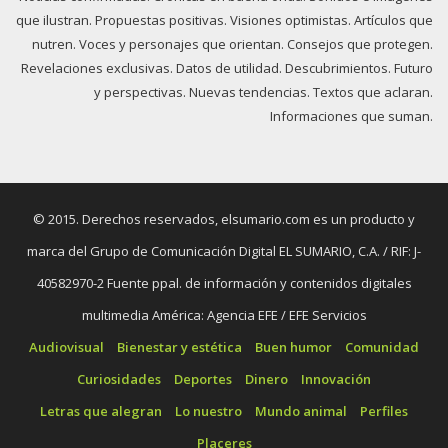
que ilustran. Propuestas positivas. Visiones optimistas. Artículos que
nutren. Voces y personajes que orientan. Consejos que protegen.
Revelaciones exclusivas. Datos de utilidad. Descubrimientos. Futuro
y perspectivas. Nuevas tendencias. Textos que aclaran.
Informaciones que suman.
© 2015. Derechos reservados, elsumario.com es un producto y
marca del Grupo de Comunicación Digital EL SUMARIO, C.A. / RIF: J-
40582970-2 Fuente ppal. de información y contenidos digitales
multimedia América: Agencia EFE / EFE Servicios
Audiovisual
Bienestar y estética
Buen humor
Comunidad
Curiosidades
Deportes
Dinero
Innovación
Letras que alegran
Lo nuestro
Mundo animal
Perfiles
Placeres