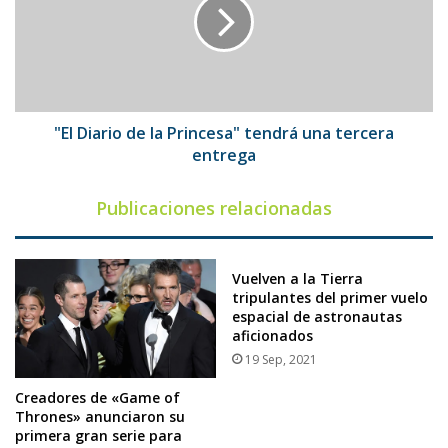
la
Princesa"
tendrá
una
tercera
entrega
"El Diario de la Princesa" tendrá una tercera
entrega
Publicaciones relacionadas
Vuelven a la Tierra
tripulantes del primer vuelo
espacial de astronautas
aficionados
19 Sep, 2021
Creadores de «Game of
Thrones» anunciaron su
primera gran serie para