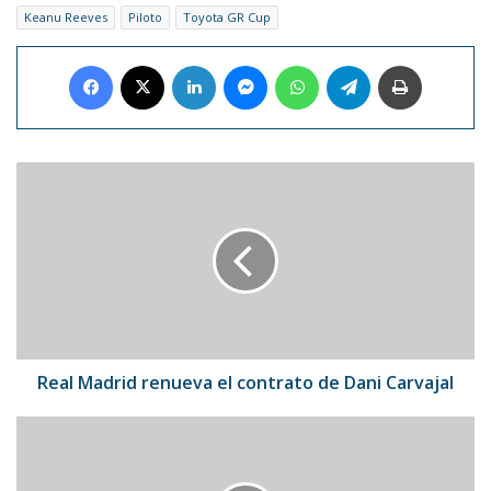
Keanu Reeves
Piloto
Toyota GR Cup
Facebook
X
LinkedIn
Messenger
WhatsApp
Telegram
Imprimir
Real
Madrid
renueva
el
contrato
de
Dani
Carvajal
Real Madrid renueva el contrato de Dani Carvajal
"El
Diario
de