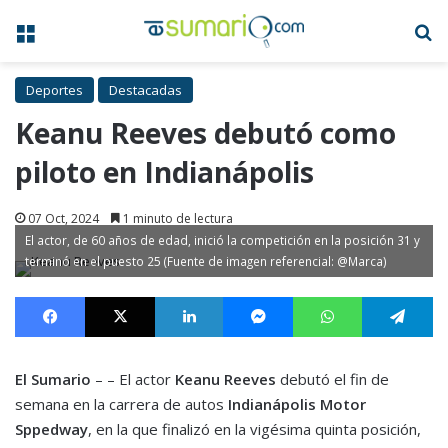
Menú
B
Deportes
Destacadas
Keanu Reeves debutó como
piloto en Indianápolis
07 Oct, 2024
1 minuto de lectura
El actor, de 60 años de edad, inició la competición en la posición 31 y
terminó en el puesto 25 (Fuente de imagen referencial: @Marca)
Facebook
X
LinkedIn
Messenger
WhatsApp
Te
El Sumario
– – El actor
Keanu Reeves
debutó el fin de
semana en la carrera de autos
Indianápolis Motor
Sppedway
, en la que finalizó en la vigésima quinta posición,